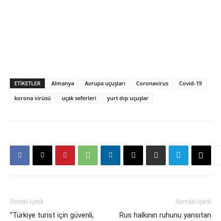
ETIKETLER
Almanya
Avrupa uçuşları
Coronavirus
Covid-19
korona virüsü
uçak seferleri
yurt dışı uçuşlar
Önceki İçerik
Sonraki İçerik
“Türkiye turist için güvenli,
Rus halkının ruhunu yansıtan