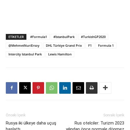
ETIKETLER
#Formula1
#İstanbulPark
#TurkishGP2020
@MehmetNuriErsoy
DHL Türkiye Grand Prix
F1
Formula 1
Intercity Istanbul Park
Lewis Hamilton
Önceki İçerik
Sonraki İçerik
Rusya iki ülkeye daha uçuş
Rus otelciler: Turizm 2023
başlattı
yılından önce normale dönmez