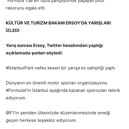
“Formula 1’de en fazla şampiyonluk yaşayan pilot”
rekorunu egale etti.
KÜLTÜR VE TURİZM BAKANI ERSOY’DA YARIŞLARI
İZLEDİ
Yarış sonrası Ersoy, Twitter hesabından yaptığı
açıklamada şunları söyledi:
#İstanbulPark nefes kesen bir yarışa ev sahipliği yaptı.
Dünyanın en önemli motor sporları organizasyonu
#Formula1’in İstanbul ayağında kazanan sporcuları tebrik
ediyorum.
@F1’in yeniden ülkemizde düzenlenmesinde emeği
geçen herkese teşekkür ediyorum.