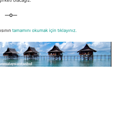
irketi olacağız.”
—O—
ısının
tamamını okumak için tıklayınız.