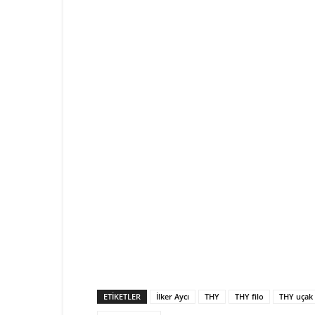
ETIKETLER
İlker Aycı
THY
THY filo
THY uçak 