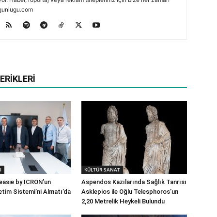
zmgunlugu.com
ERIKLERI
I
KÜLTÜR SANAT
 easie by ICRON’un
Aspendos Kazılarında Sağlık Tanrısı
tim Sistemi’ni Almatı’da
Asklepios ile Oğlu Telesphoros’un
2,20 Metrelik Heykeli Bulundu