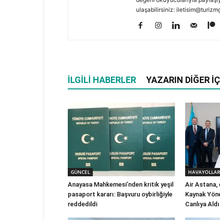
ulaşabilirsiniz: iletisim@turi
İLGILI HABERLER
YAZARIN DIĞER İÇ
GÜNCEL
HAVAYOLLAR
Anayasa Mahkemesi’nden kritik yeşil
Air Astana,
pasaport kararı: Başvuru oybirliğiyle
Kaynak Yöne
reddedildi
Canlıya Aldı