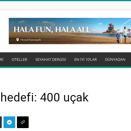
Rİ
OTELLER
SEYAHAT DERGİSİ
EN İYİ 10’LAR
DÜNYADAN
 hedefi: 400 uçak