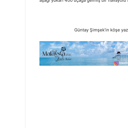
aşağı yukarı 400 uçağa gelmiş bir havayolu ş
Güntay Şimşek’in köşe yaz