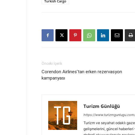
Turkish Cargo
Önceki İçerik
Corendon Airlines’tan erken rezervasyon
kampanyası
Turizm Günlüğü
https://www.turizmgunlugu.com
Turizm ve seyahat odaklı gaze
gelişmelerini, güncel haberleri 
değerli okuyucularıyla paylaşıy