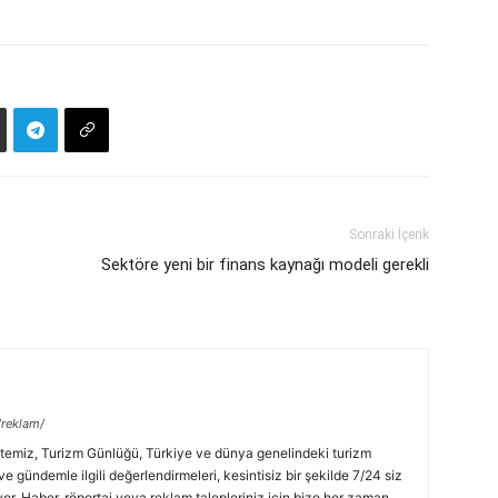
Sonraki İçerik
Sektöre yeni bir finans kaynağı modeli gerekli
/reklam/
temiz, Turizm Günlüğü, Türkiye ve dünya genelindeki turizm
ve gündemle ilgili değerlendirmeleri, kesintisiz bir şekilde 7/24 siz
or. Haber, röportaj veya reklam talepleriniz için bize her zaman