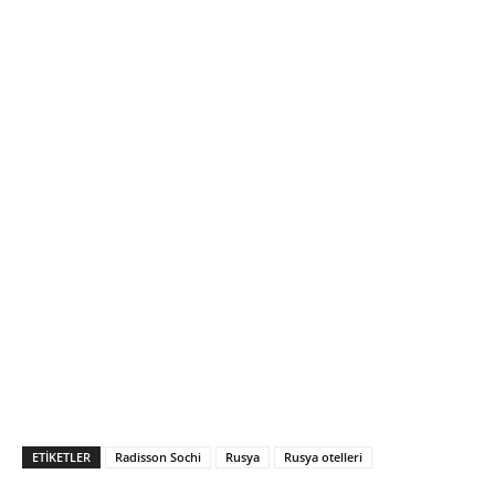
ETIKETLER
Radisson Sochi
Rusya
Rusya otelleri