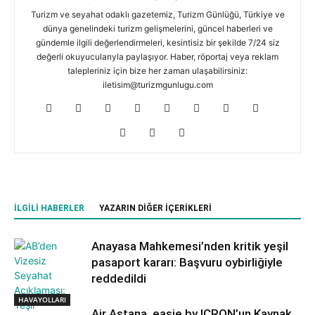
Turizm ve seyahat odaklı gazetemiz, Turizm Günlüğü, Türkiye ve
dünya genelindeki turizm gelişmelerini, güncel haberleri ve
gündemle ilgili değerlendirmeleri, kesintisiz bir şekilde 7/24 siz
değerli okuyucularıyla paylaşıyor. Haber, röportaj veya reklam
talepleriniz için bize her zaman ulaşabilirsiniz:
iletisim@turizmgunlugu.com
İLGILI HABERLER
YAZARIN DIĞER İÇERIKLERI
Anayasa Mahkemesi’nden kritik yeşil
pasaport kararı: Başvuru oybirliğiyle
reddedildi
HAVAYOLLARI
Air Astana, easie by ICRON’un Kaynak