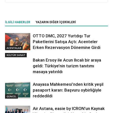
İLGILI HABERLER
YAZARIN DIĞER İÇERIKLERI
OTTO DMC, 2027 Yurtdışı Tur
Paketlerini Satışa Açtı: Acenteler
Erken Rezervasyon Dönemine Girdi
ACENTALAR
KÜLTÜR SANAT
Bakan Ersoy ile Acun Ilıcalı bir araya
geldi: Türkiye’nin turizm tanıtımı
masaya yatırıldı
Anayasa Mahkemesi’nden kritik yeşil
pasaport kararı: Başvuru oybirliğiyle
reddedildi
GÜNCEL
Air Astana, easie by ICRON’un Kaynak