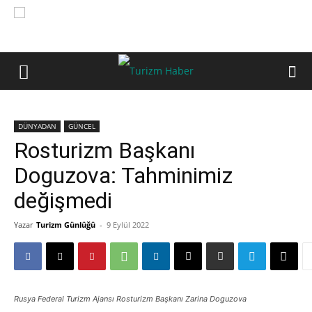
DÜNYADAN
GÜNCEL
Rosturizm Başkanı
Doguzova: Tahminimiz
değişmedi
Yazar
Turizm Günlüğü
-
9 Eylül 2022
Rusya Federal Turizm Ajansı Rosturizm Başkanı Zarina Doguzova