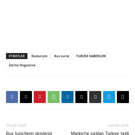
ETIKETLER
Rosturizm
Rus turist
TURİZM HABERLERİ
Zarina Doguzova
Önceki İçerik
Sonraki İçerik
Rus turistlerin girişlerini
Markette satılan Türkiye tatili