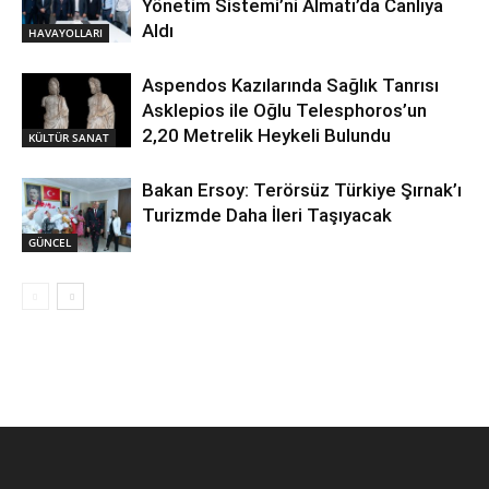
Yönetim Sistemi’ni Almatı’da Canlıya
Aldı
HAVAYOLLARI
Aspendos Kazılarında Sağlık Tanrısı
Asklepios ile Oğlu Telesphoros’un
2,20 Metrelik Heykeli Bulundu
KÜLTÜR SANAT
Bakan Ersoy: Terörsüz Türkiye Şırnak’ı
Turizmde Daha İleri Taşıyacak
GÜNCEL