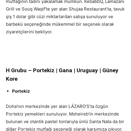
mutfağının tadını yakalamak mümkün. KebabbQ, Lamazani
Grill ve Souq Waqif’te yer alan Shujaa Restaurant’ta, tavuk
şiş 1 dolar gibi cüzi miktarlardan satışa sunuluyor ve
barbekü seçeneğinde mükemmel bir seçenek olarak
ziyaretçilerini bekliyor.
uluslararası
lezzet duraklarını
H Grubu – Portekiz | Gana | Uruguay | Güney
Kore
Portekiz
Doha’nın merkezinde yer alan LÁZARO’S’ta özgün
Portekiz yemekleri sunuluyor. Msheireb’in merkezinde
bulunan ve otantik pastel tonlarıyla ünlü Santa Nata da bir
diğer Portekiz mutfağı seçeneği olarak karşımıza çıkıyor.