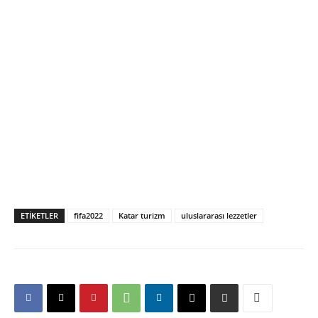
ETIKETLER
fifa2022
Katar turizm
uluslararası lezzetler