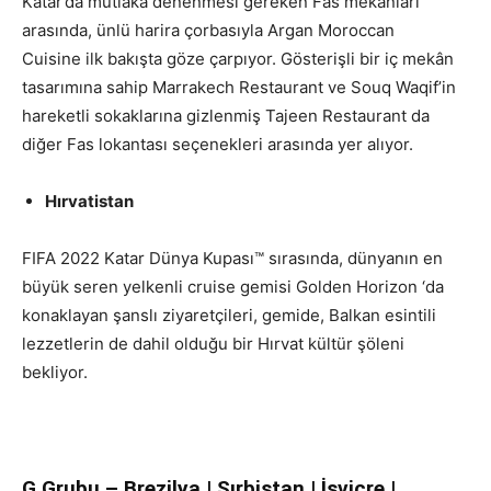
Katar’da mutlaka denenmesi gereken Fas mekanları
arasında, ünlü harira çorbasıyla Argan Moroccan
Cuisine ilk bakışta göze çarpıyor. Gösterişli bir iç mekân
tasarımına sahip Marrakech Restaurant ve Souq Waqif’in
hareketli sokaklarına gizlenmiş Tajeen Restaurant da
diğer Fas lokantası seçenekleri arasında yer alıyor.
Hırvatistan
FIFA 2022 Katar Dünya Kupası™ sırasında, dünyanın en
büyük seren yelkenli cruise gemisi Golden Horizon ‘da
konaklayan şanslı ziyaretçileri, gemide, Balkan esintili
lezzetlerin de dahil olduğu bir Hırvat kültür şöleni
bekliyor.
G Grubu – Brezilya | Sırbistan | İsviçre |