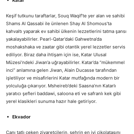
Katar
Keşif tutkunu taraftarlar, Souq Waqif’te yer alan ve sahibi
Shams Al Qassabi ile ünlenen Shay Al Shomous’ta
kahvaltı yaparak ev sahibi ülkenin lezzetlerini tatma şansı
yakalayabilirler. Pearl-Qatar’daki Gahwetna’da
moshakshaka ve zaatar gibi otantik yerel lezzetler servis
ediliyor. Biraz daha ihtişam için ise, Katar Ulusal
Müzesi’ndeki Jiwan’a uğrayabilirler. Katar’da “mükemmel
inci” anlamına gelen Jiwan, Alain Ducasse tarafından
işletiliyor ve misafirlerini Katar mutfağında modern bir
yolculuğa çıkarıyor. Msheireb’deki Saasna’nın Katarlı
yaratıcı şefleri baddawi, saloona eti ve safranlı kek gibi
yerel klasikleri sunuma hazır hale getiriyor.
Ekvador
Canı tatlı çeken ziyaretçilerin, şehrin en iyi çikolatasını