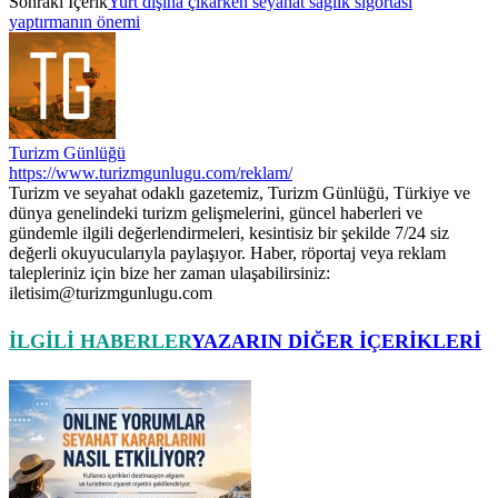
Sonraki İçerik
Yurt dışına çıkarken seyahat sağlık sigortası
yaptırmanın önemi
Turizm Günlüğü
https://www.turizmgunlugu.com/reklam/
Turizm ve seyahat odaklı gazetemiz, Turizm Günlüğü, Türkiye ve
dünya genelindeki turizm gelişmelerini, güncel haberleri ve
gündemle ilgili değerlendirmeleri, kesintisiz bir şekilde 7/24 siz
değerli okuyucularıyla paylaşıyor. Haber, röportaj veya reklam
talepleriniz için bize her zaman ulaşabilirsiniz:
iletisim@turizmgunlugu.com
İLGILI HABERLER
YAZARIN DIĞER İÇERIKLERI