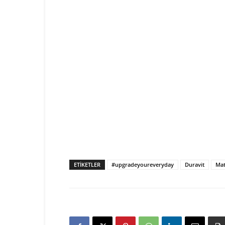
ETIKETLER
#upgradeyoureveryday
Duravit
Mat