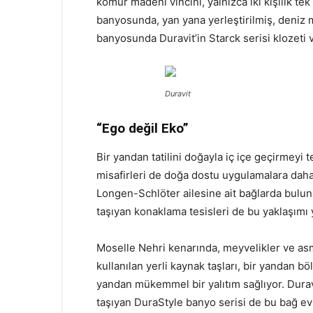
kömür madeni vincini, yalnızca iki kişilik te
banyosunda, yan yana yerleştirilmiş, deniz 
banyosunda Duravit’in Starck serisi klozeti v
Duravit
“Ego değil Eko”
Bir yandan tatilini doğayla iç içe geçirmeyi 
misafirleri de doğa dostu uygulamalara dah
Longen-Schlöter ailesine ait bağlarda bulu
taşıyan konaklama tesisleri de bu yaklaşımı 
Moselle Nehri kenarında, meyvelikler ve as
kullanılan yerli kaynak taşları, bir yandan b
yandan mükemmel bir yalıtım sağlıyor. Dura
taşıyan DuraStyle banyo serisi de bu bağ evl