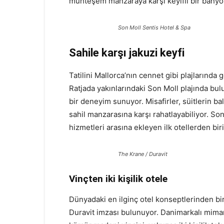
muhteşem manzaraya karşı keyifli bir bany
Son Moll Sentis Hotel & Spa
Sahile karşı jakuzi keyfi
Tatilini Mallorca’nın cennet gibi plajlarında 
Ratjada yakınlarındaki Son Moll plajında bul
bir deneyim sunuyor. Misafirler, süitlerin 
sahil manzarasına karşı rahatlayabiliyor. S
hizmetleri arasına ekleyen ilk otellerden biri
The Krane / Duravit
Vinçten iki kişilik otele
Dünyadaki en ilginç otel konseptlerinden bi
Duravit imzası bulunuyor. Danimarkalı mimarl