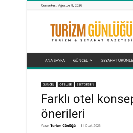
Cumartesi, Ağustos 8, 2026
Turizm
Günlüğü
ANA SAYFA
GÜNCEL
SEYAHAT ÜRÜNLE
GÜNCEL
OTELLER
SEKTÖRDEN
Farklı otel konsep
önerileri
Yazar
Turizm Günlüğü
-
11 Ocak 2023