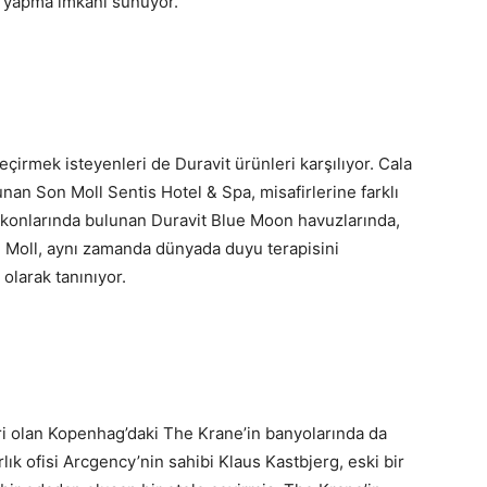
o yapma imkanı sunuyor.
geçirmek isteyenleri de Duravit ürünleri karşılıyor. Cala
unan Son Moll Sentis Hotel & Spa, misafirlerine farklı
balkonlarında bulunan Duravit Blue Moon havuzlarında,
on Moll, aynı zamanda dünyada duyu terapisini
 olarak tanınıyor.
ri olan Kopenhag’daki The Krane’in banyolarında da
ık ofisi Arcgency’nin sahibi Klaus Kastbjerg, eski bir