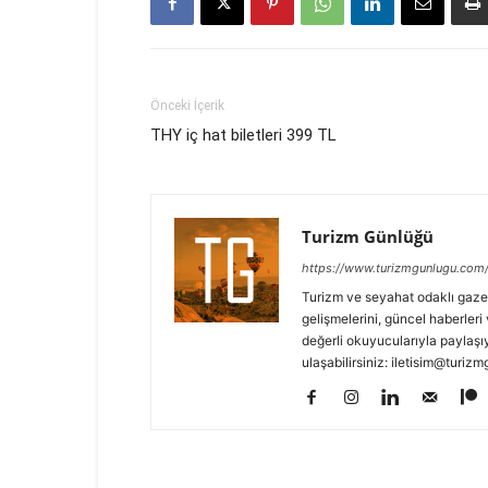
Önceki İçerik
THY iç hat biletleri 399 TL
Turizm Günlüğü
https://www.turizmgunlugu.com
Turizm ve seyahat odaklı gaze
gelişmelerini, güncel haberleri 
değerli okuyucularıyla paylaşıy
ulaşabilirsiniz: iletisim@turi