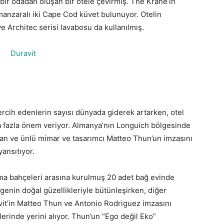
k bir odadan oluşan bir otele çevirmiş. The Krane’in
manzaralı iki Cape Cod küvet bulunuyor. Otelin
e Architec serisi lavabosu da kullanılmış.
tercih edenlerin sayısı dünyada giderek artarken, otel
a fazla önem veriyor. Almanya’nın Longuich bölgesinde
nan ve ünlü mimar ve tasarımcı Matteo Thun’un imzasını
yansıtıyor.
ma bahçeleri arasına kurulmuş 20 adet bağ evinde
ölgenin doğal güzellikleriyle bütünleşirken, diğer
vit’in Matteo Thun ve Antonio Rodriguez imzasını
erinde yerini alıyor. Thun’un “Ego değil Eko”