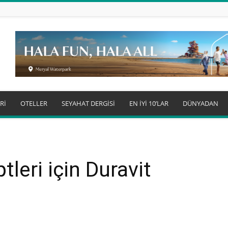
Rİ
OTELLER
SEYAHAT DERGİSİ
EN İYİ 10’LAR
DÜNYADAN
tleri için Duravit