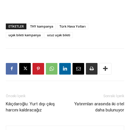
ETIKETLER
THY kampanya
Türk Hava Yolları
uçak bileti kampanya
ucuz uçak bileti
Önceki İçerik
Sonraki İçerik
Kılıçdaroğlu: Yurt dışı çıkış
Yatırımları arasında iki otel
harcını kaldıracağız
daha bulunuyor