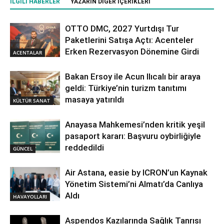
İLGILI HABERLER
YAZARIN DIĞER İÇERIKLERI
OTTO DMC, 2027 Yurtdışı Tur
Paketlerini Satışa Açtı: Acenteler
Erken Rezervasyon Dönemine Girdi
ACENTALAR
Bakan Ersoy ile Acun Ilıcalı bir araya
geldi: Türkiye’nin turizm tanıtımı
masaya yatırıldı
KÜLTÜR SANAT
Anayasa Mahkemesi’nden kritik yeşil
pasaport kararı: Başvuru oybirliğiyle
reddedildi
GÜNCEL
Air Astana, easie by ICRON’un Kaynak
Yönetim Sistemi’ni Almatı’da Canlıya
Aldı
HAVAYOLLARI
Aspendos Kazılarında Sağlık Tanrısı