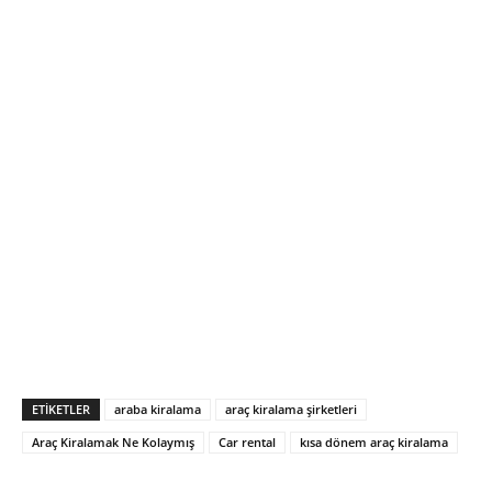
ETIKETLER
araba kiralama
araç kiralama şirketleri
Araç Kiralamak Ne Kolaymış
Car rental
kısa dönem araç kiralama