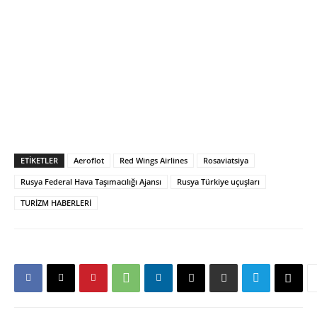
ETIKETLER
Aeroflot
Red Wings Airlines
Rosaviatsiya
Rusya Federal Hava Taşımacılığı Ajansı
Rusya Türkiye uçuşları
TURİZM HABERLERİ