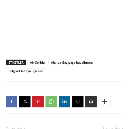
ETIKETLER
Air Serbia
Alanya Gazipaşa havalimanı
Belgrad Alanya uçuşları
Önceki İçerik
Sonraki İçerik