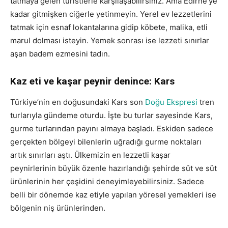
tatmaya gelen turistlerle karşılaşabilirsiniz. Ama Edirne’ye
kadar gitmişken ciğerle yetinmeyin. Yerel ev lezzetlerini
tatmak için esnaf lokantalarına gidip köbete, malika, etli
marul dolması isteyin. Yemek sonrası ise lezzeti sınırlar
aşan badem ezmesini tadın.
Kaz eti ve kaşar peynir denince: Kars
Türkiye’nin en doğusundaki Kars son
Doğu Ekspresi
tren
turlarıyla gündeme oturdu. İşte bu turlar sayesinde Kars,
gurme turlarından payını almaya başladı. Eskiden sadece
gerçekten bölgeyi bilenlerin uğradığı gurme noktaları
artık sınırları aştı. Ülkemizin en lezzetli kaşar
peynirlerinin büyük özenle hazırlandığı şehirde süt ve süt
ürünlerinin her çeşidini deneyimleyebilirsiniz. Sadece
belli bir dönemde kaz etiyle yapılan yöresel yemekleri ise
bölgenin niş ürünlerinden.