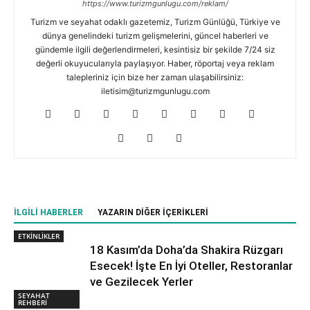
https://www.turizmgunlugu.com/reklam/
Turizm ve seyahat odaklı gazetemiz, Turizm Günlüğü, Türkiye ve
dünya genelindeki turizm gelişmelerini, güncel haberleri ve
gündemle ilgili değerlendirmeleri, kesintisiz bir şekilde 7/24 siz
değerli okuyucularıyla paylaşıyor. Haber, röportaj veya reklam
talepleriniz için bize her zaman ulaşabilirsiniz:
iletisim@turizmgunlugu.com
İLGILI HABERLER
YAZARIN DIĞER İÇERIKLERI
ETKİNLİKLER
18 Kasım’da Doha’da Shakira Rüzgarı
Esecek! İşte En İyi Oteller, Restoranlar
ve Gezilecek Yerler
SEYAHAT
REHBERİ