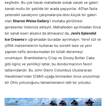
keşfedin. Bu çok havalı mahallede sokak sanatı ve galeri
sanatı mutlu bir şekilde bir arada yaşıyorlar. 40’tan fazla
yetenekli sanatçının çalışmalarıyla dolu küçük bir galeri
olan
Sharon Weiss Gallery
‘i mutlaka görülmesi
gerekenler listenize ekleyin. Mahalleden ayrılmadan önce
bir sanat eseri alsanız da almasanız da,
Jeni’s Splendid
Ice Creams
‘e uğramadan buradan ayrılmayın. Yerel süt ve
çiftlik malzemelerini kullanan bu sürekli taze ve yeni
yapılan nefis dondurmadan bir külah denemeyi
unutmayın. Brambleberry Crisp ve Gooey Butter Cake
gibi ilginç ve yenilikçi tatlar, bu dondurmacının favori
tatlarındandır. Bu John Glenn Columbus Uluslararası
Havalimanı’ndan (CMH) uçağa binmeden önce unutulmaz
bir Ohio yolculuğunu tamamlamanın tatlı bir yoludur.
ABD
Ohio Gezi Rehberi