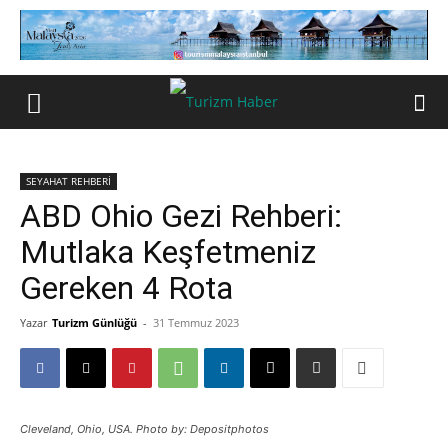
SEYAHAT REHBERİ
ABD Ohio Gezi Rehberi:
Mutlaka Keşfetmeniz
Gereken 4 Rota
Yazar
Turizm Günlüğü
-
31 Temmuz 2023
Cleveland, Ohio, USA. Photo by: Depositphotos