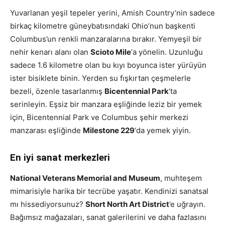
Yuvarlanan yeşil tepeler yerini, Amish Country’nin sadece
birkaç kilometre güneybatısındaki Ohio’nun başkenti
Columbus’un renkli manzaralarına bırakır. Yemyeşil bir
nehir kenarı alanı olan
Scioto Mile
‘a yönelin. Uzunluğu
sadece 1.6 kilometre olan bu kıyı boyunca ister yürüyün
ister bisiklete binin. Yerden su fışkırtan çeşmelerle
bezeli, özenle tasarlanmış
Bicentennial Park
‘ta
serinleyin. Eşsiz bir manzara eşliğinde leziz bir yemek
için, Bicentennial Park ve Columbus şehir merkezi
manzarası eşliğinde
Milestone 229
‘da yemek yiyin.
En iyi sanat merkezleri
National Veterans Memorial and Museum
, muhteşem
mimarisiyle harika bir tecrübe yaşatır. Kendinizi sanatsal
mı hissediyorsunuz?
Short North Art District
’e uğrayın.
Bağımsız mağazaları, sanat galerilerini ve daha fazlasını