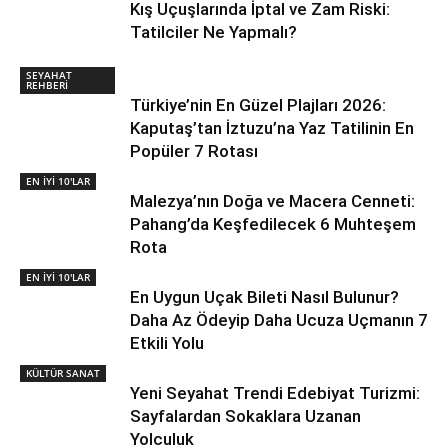
Kış Uçuşlarında İptal ve Zam Riski:
Tatilciler Ne Yapmalı?
SEYAHAT
REHBERİ
Türkiye’nin En Güzel Plajları 2026:
Kaputaş’tan İztuzu’na Yaz Tatilinin En
Popüler 7 Rotası
EN İYİ 10'LAR
Malezya’nın Doğa ve Macera Cenneti:
Pahang’da Keşfedilecek 6 Muhteşem
Rota
EN İYİ 10'LAR
En Uygun Uçak Bileti Nasıl Bulunur?
Daha Az Ödeyip Daha Ucuza Uçmanın 7
Etkili Yolu
KÜLTÜR SANAT
Yeni Seyahat Trendi Edebiyat Turizmi:
Sayfalardan Sokaklara Uzanan
Yolculuk