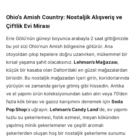
Ohio’s Amish Country: Nostaljik Alışveriş ve
Çiftlik Evi Mirası
Erie Gölü’nün güneyi boyunca arabayla 2 saat gittiğinizde
bu yol sizi Ohio’nun Amish bölgesine götürür. Ana
otoyoldan çıkıp tepelere doğru uzanırken, mükemmel bir
kırsal yaşama şahit olacaksınız.
Lehman’s Mağazası
,
küçük bir kasaba olan Dalton’daki en güzel mağazalardan
birisidir. Bu nostaljik mağazadan içeri girin, koridorlarında
yürüyün ve zamanda geriye gitmiş gibi hissedin. Antika
ve el yapımı ürün koleksiyonundan satın alın veya 70’den
fazla kök birası ve gazoz karışımını denemek için
Soda
Pop Shop
‘a uğrayın.
Lehman’s Candy Land
‘de, ev yapımı
tuzlu su şekerlemesi, fıstık ezmesi, meyan kökünden
yapılmış minik şekerlemeler ve çeşitli aromalı
şekerlerden oluşan hoş bir nostaljik şekerleme sunumu