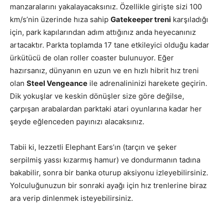
manzaralarını yakalayacaksınız. Özellikle girişte sizi 100
km/s’nin üzerinde hıza sahip
Gatekeeper treni
karşıladığı
için, park kapılarından adım attığınız anda heyecanınız
artacaktır. Parkta toplamda 17 tane etkileyici olduğu kadar
ürkütücü de olan roller coaster bulunuyor. Eğer
hazırsanız, dünyanın en uzun ve en hızlı hibrit hız treni
olan
Steel Vengeance
ile adrenalininizi harekete geçirin.
Dik yokuşlar ve keskin dönüşler size göre değilse,
çarpışan arabalardan parktaki atari oyunlarına kadar her
şeyde eğlenceden payınızı alacaksınız.
Tabii ki, lezzetli Elephant Ears’ın (tarçın ve şeker
serpilmiş yassı kızarmış hamur) ve dondurmanın tadına
bakabilir, sonra bir banka oturup aksiyonu izleyebilirsiniz.
Yolculuğunuzun bir sonraki ayağı için hız trenlerine biraz
ara verip dinlenmek isteyebilirsiniz.
ABD Ohio Gezi
Rehberi