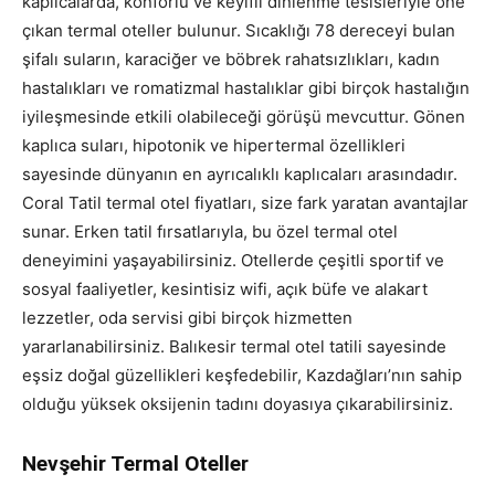
kaplıcalarda, konforlu ve keyifli dinlenme tesisleriyle öne
çıkan termal oteller bulunur. Sıcaklığı 78 dereceyi bulan
şifalı suların, karaciğer ve böbrek rahatsızlıkları, kadın
hastalıkları ve romatizmal hastalıklar gibi birçok hastalığın
iyileşmesinde etkili olabileceği görüşü mevcuttur. Gönen
kaplıca suları, hipotonik ve hipertermal özellikleri
sayesinde dünyanın en ayrıcalıklı kaplıcaları arasındadır.
Coral Tatil termal otel fiyatları, size fark yaratan avantajlar
sunar. Erken tatil fırsatlarıyla, bu özel termal otel
deneyimini yaşayabilirsiniz. Otellerde çeşitli sportif ve
sosyal faaliyetler, kesintisiz wifi, açık büfe ve alakart
lezzetler, oda servisi gibi birçok hizmetten
yararlanabilirsiniz. Balıkesir termal otel tatili sayesinde
eşsiz doğal güzellikleri keşfedebilir, Kazdağları’nın sahip
olduğu yüksek oksijenin tadını doyasıya çıkarabilirsiniz.
Nevşehir Termal Oteller