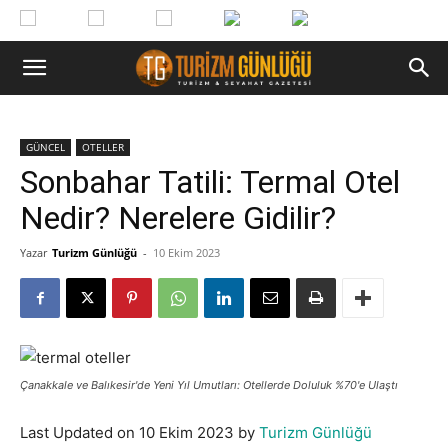
GÜNCEL
OTELLER
Sonbahar Tatili: Termal Otel
Nedir? Nerelere Gidilir?
Yazar
Turizm Günlüğü
-
10 Ekim 2023
Çanakkale ve Balıkesir'de Yeni Yıl Umutları: Otellerde Doluluk %70'e Ulaştı
Last Updated on 10 Ekim 2023 by
Turizm Günlüğü