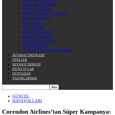
SAĞLIK TURİZMİ
SPOR TURİZMİ
MIDDLE EAST TURKEY
KRUVAZİYER
KIŞ TATİLİ
YAZ TATİLİ
KÜLTÜR SANAT
MICE TURİZMİ
TOURISM DIARY
REHBERLER
HAVALİMANI TRANSFERİ
SEYAHAT ÜRÜNLERİ
OTELLER
SEYAHAT DERGİSİ
EN İYİ 10’LAR
DÜNYADAN
YAZARLARIMIZ
GÜNCEL
HAVAYOLLARI
Corendon Airlines’tan Süper Kampanya: