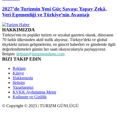
2027’de Turizmin Yeni Güç Savaşı: Yapay Zekâ,
Veri Egemenliği ve Türkiye’nin Avantajı
HAKKIMIZDA
Türkiye'nin en popüler turizm ve seyahat gazetesi olarak, dünyanın
70 farklı ülkesinden aktif trafik alıyoruz. Türkiye'deki ve global
ölçekteki turizm gelişmelerini, en güncel haberleri ve gündemle ilgili
değerlendirmeleri günün her saati okuyucularıyla paylaşıyoruz.
İletişim:
iletisim@turizmgunlugu.com
BIZI TAKIP EDIN
Reklam
Künye
Hakkımızda
Iletişim
Yazarlarımız
KVKK Aydınlatma Metni
Kullanım ve Gizlilik
© Copyright © 2023 | TURIZM GÜNLÜGÜ