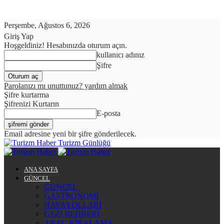
Perşembe, Ağustos 6, 2026
Giriş Yap
Hoşgeldiniz! Hesabınızda oturum açın.
kullanıcı adınız
Şifre
Parolanızı mı unuttunuz? yardım almak
Şifre kurtarma
Şifrenizi Kurtarın
E-posta
Email adresine yeni bir şifre gönderilecek.
Turizm Günlüğü
ANA SAYFA
GÜNCEL
GÜNCEL
GASTRONOMİ
HAVAYOLLARI
GEZİ REHBERİ
ARAÇ KİRALAMA