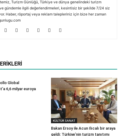
temiz, Turizm Günlüğü, Türkiye ve dünya genelindeki turizm
ve gündemle ilgili değerlendirmeleri, kesintisiz bir şekilde 7/24 siz
or. Haber, röportaj veya reklam talepleriniz için bize her zaman
zmgunlugu.com
ERIKLERI
ollo Global
a 6,6 milyar euroya
KÜLTÜR SANAT
Bakan Ersoy ile Acun Ilıcalı bir araya
geldi: Türkiye’nin turizm tanıtımı