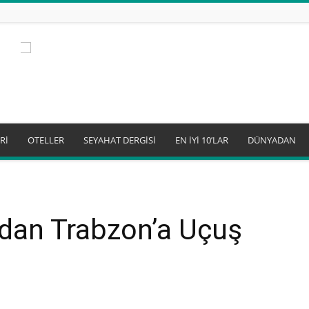
Rİ
OTELLER
SEYAHAT DERGİSİ
EN İYİ 10’LAR
DÜNYADAN
ndan Trabzon’a Uçuş