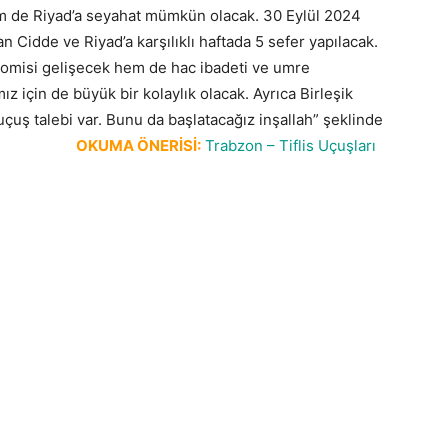
m de Riyad’a seyahat mümkün olacak. 30 Eylül 2024
Cidde ve Riyad’a karşılıklı haftada 5 sefer yapılacak.
nomisi gelişecek hem de hac ibadeti ve umre
z için de büyük bir kolaylık olacak. Ayrıca Birleşik
uçuş talebi var. Bunu da başlatacağız inşallah” şeklinde
uş Müjdesi
OKUMA ÖNERİSİ:
Trabzon – Tiflis Uçuşları