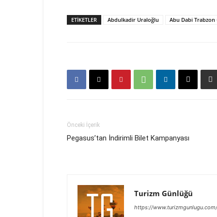
ETIKETLER
Abdulkadir Uraloğlu
Abu Dabi Trabzon 
Önceki İçerik
Pegasus’tan İndirimli Bilet Kampanyası
Turizm Günlüğü
https://www.turizmgunlugu.com