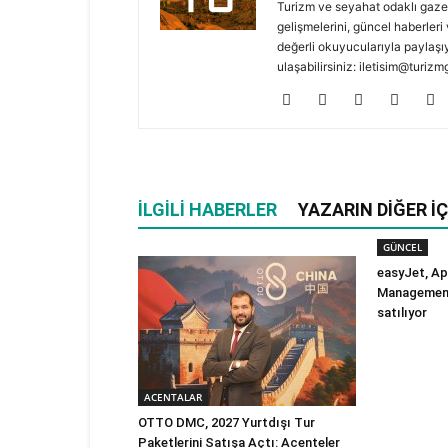
Turizm ve seyahat odaklı gaze
gelişmelerini, güncel haberleri 
değerli okuyucularıyla paylaşıy
ulaşabilirsiniz: iletisim@turi
İLGILI HABERLER
YAZARIN DIĞER İÇ
GÜNCEL
easyJet, Ap
Management’
satılıyor
ACENTALAR
OTTO DMC, 2027 Yurtdışı Tur
Paketlerini Satışa Açtı: Acenteler