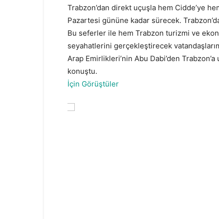
Trabzon’dan direkt uçuşla hem Cidde’ye he
Pazartesi gününe kadar sürecek. Trabzon’dan 
Bu seferler ile hem Trabzon turizmi ve eko
seyahatlerini gerçekleştirecek vatandaşlarımı
Arap Emirlikleri’nin Abu Dabi’den Trabzon’a 
konuştu.
Bakan Uraloğlu’ndan Trabzon’a Uç
İçin Görüştüler