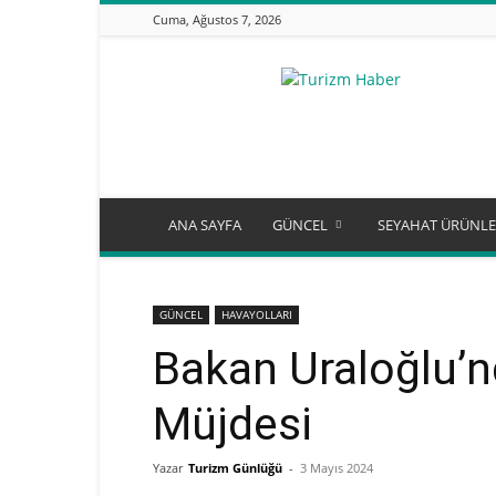
Cuma, Ağustos 7, 2026
Turizm
Günlüğü
ANA SAYFA
GÜNCEL
SEYAHAT ÜRÜNLE
GÜNCEL
HAVAYOLLARI
Bakan Uraloğlu’
Müjdesi
Yazar
Turizm Günlüğü
-
3 Mayıs 2024