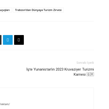
uçuşları
Trabzon’dan Dünyaya Turizm Zirvesi
Sonraki İçerik
İşte Yunanistan’ın 2023 Kruvaziyer Turizmi
Karnesi 🇬🇷
/reklam/