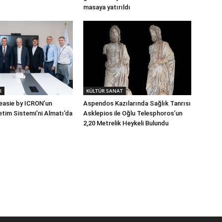
masaya yatırıldı
I
KÜLTÜR SANAT
 easie by ICRON’un
Aspendos Kazılarında Sağlık Tanrısı
tim Sistemi’ni Almatı’da
Asklepios ile Oğlu Telesphoros’un
2,20 Metrelik Heykeli Bulundu