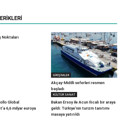
ERIKLERI
 Noktaları
GİRİŞİMLER
Akçay-Midilli seferleri resmen
başladı
KÜLTÜR SANAT
ollo Global
Bakan Ersoy ile Acun Ilıcalı bir araya
a 6,6 milyar euroya
geldi: Türkiye’nin turizm tanıtımı
masaya yatırıldı