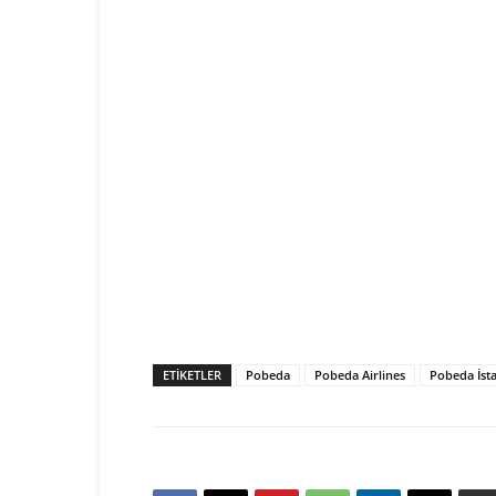
ETIKETLER
Pobeda
Pobeda Airlines
Pobeda İsta