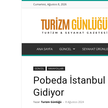
Cumartesi, Ağustos 8, 2026
Turizm
Günlüğü
ANA SAYFA
GÜNCEL
SEYAHAT ÜRÜNLE
GÜNCEL
HAVAYOLLARI
Pobeda İstanbul 
Gidiyor
Yazar
Turizm Günlüğü
-
8 Ağustos 2024