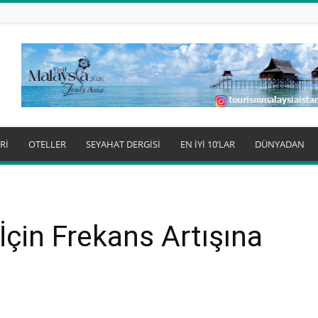
Rİ
OTELLER
SEYAHAT DERGİSİ
EN İYİ 10’LAR
DÜNYADAN
İçin Frekans Artışına