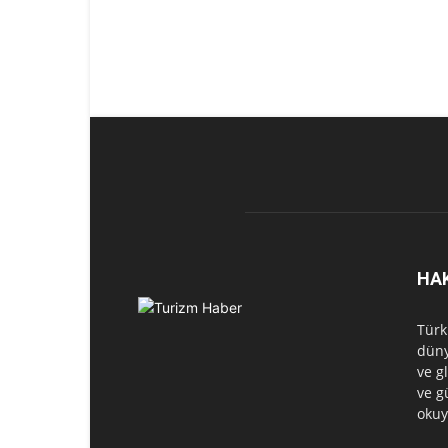
HA
Türk
düny
ve g
ve g
okuy