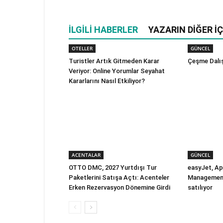
İLGILI HABERLER
YAZARIN DIĞER İÇ
OTELLER
GÜNCEL
Turistler Artık Gitmeden Karar
Çeşme Dalış
Veriyor: Online Yorumlar Seyahat
Kararlarını Nasıl Etkiliyor?
ACENTALAR
GÜNCEL
OTTO DMC, 2027 Yurtdışı Tur
easyJet, Ap
Paketlerini Satışa Açtı: Acenteler
Management’
Erken Rezervasyon Dönemine Girdi
satılıyor