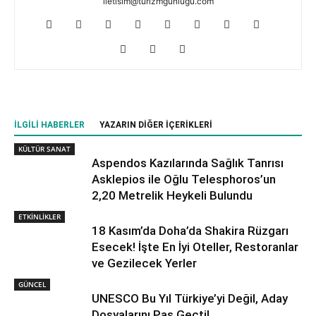
iletisim@turizmgunlugu.com
İLGILI HABERLER
YAZARIN DIĞER İÇERIKLERI
KÜLTÜR SANAT
Aspendos Kazılarında Sağlık Tanrısı
Asklepios ile Oğlu Telesphoros’un
2,20 Metrelik Heykeli Bulundu
ETKİNLİKLER
18 Kasım’da Doha’da Shakira Rüzgarı
Esecek! İşte En İyi Oteller, Restoranlar
ve Gezilecek Yerler
GÜNCEL
UNESCO Bu Yıl Türkiye’yi Değil, Aday
Dosyalarını Pas Geçti!