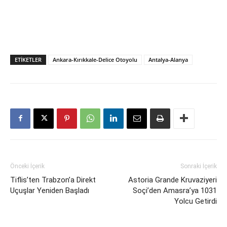
ETIKETLER
Ankara-Kırıkkale-Delice Otoyolu
Antalya-Alanya
Önceki İçerik
Sonraki İçerik
Tiflis’ten Trabzon’a Direkt
Astoria Grande Kruvaziyeri
Uçuşlar Yeniden Başladı
Soçi’den Amasra’ya 1031
Yolcu Getirdi