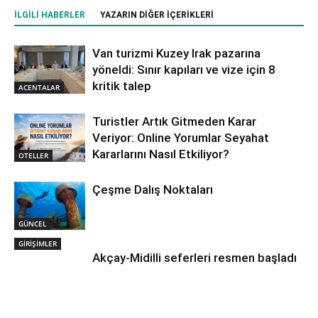
İLGILI HABERLER
YAZARIN DIĞER İÇERIKLERI
Van turizmi Kuzey Irak pazarına
yöneldi: Sınır kapıları ve vize için 8
kritik talep
ACENTALAR
Turistler Artık Gitmeden Karar
Veriyor: Online Yorumlar Seyahat
Kararlarını Nasıl Etkiliyor?
OTELLER
Çeşme Dalış Noktaları
GÜNCEL
GİRİŞİMLER
Akçay-Midilli seferleri resmen başladı