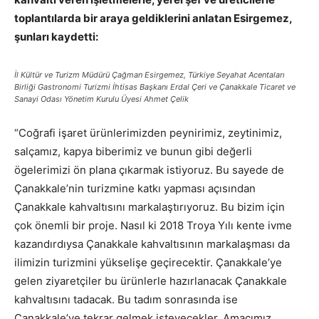
toplantılarda bir araya geldiklerini anlatan Esirgemez,
şunları kaydetti:
İl Kültür ve Turizm Müdürü Çağman Esirgemez, Türkiye Seyahat Acentaları
Birliği Gastronomi Turizmi İhtisas Başkanı Erdal Çeri ve Çanakkale Ticaret ve
Sanayi Odası Yönetim Kurulu Üyesi Ahmet Çelik
“Coğrafi işaret ürünlerimizden peynirimiz, zeytinimiz,
salçamız, kapya biberimiz ve bunun gibi değerli
ögelerimizi ön plana çıkarmak istiyoruz. Bu sayede de
Çanakkale’nin turizmine katkı yapması açısından
Çanakkale kahvaltısını markalaştırıyoruz. Bu bizim için
çok önemli bir proje. Nasıl ki 2018 Troya Yılı kente ivme
kazandırdıysa Çanakkale kahvaltısının markalaşması da
ilimizin turizmini yükselişe geçirecektir. Çanakkale’ye
gelen ziyaretçiler bu ürünlerle hazırlanacak Çanakkale
kahvaltısını tadacak. Bu tadım sonrasında ise
Çanakkale’ye tekrar gelmek isteyecekler. Amacımız,