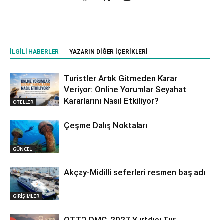
İLGILI HABERLER
YAZARIN DIĞER İÇERIKLERI
Turistler Artık Gitmeden Karar
Veriyor: Online Yorumlar Seyahat
Kararlarını Nasıl Etkiliyor?
OTELLER
Çeşme Dalış Noktaları
GÜNCEL
Akçay-Midilli seferleri resmen başladı
GİRİŞİMLER
OTTO DMC, 2027 Yurtdışı Tur