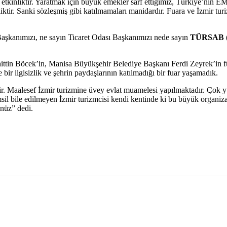
r etkinliktir. Yaratmak için büyük emekler sarf ettiğimiz, Türkiye’nin 
iktir. Sanki sözleşmiş gibi katılmamaları manidardır. Fuara ve İzmir tur
Başkanımızı, ne sayın Ticaret Odası Başkanımızı nede sayın
TÜRSAB (Tü
n Böcek’in, Manisa Büyükşehir Belediye Başkanı Ferdi Zeyrek’in fuar
ir ilgisizlik ve şehrin paydaşlarının katılmadığı bir fuar yaşamadık.
ir. Maalesef İzmir turizmine üvey evlat muamelesi yapılmaktadır. Çok yü
il bile edilmeyen İzmir turizmcisi kendi kentinde ki bu büyük organizas
ünüz” dedi.