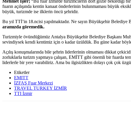
Mehmet İşler;
“Bu fuar İzmirde turizmcilerin dört gözle beklediği bi
fuarın açılışında kentin kanaat önderlerinin bulunmaması büyük eksikl
büyük, turizmde ise ilklerin öncü şehridir.
Bu yıl TTİ’in 18.ncisi yapılmaktadır. Ne sayın Büyükşehir Belediye 
aramızda göremedik.
Turizmiyle övündüğümüz Antalya Büyükşehir Belediye Başkanı Muhitti
sevindiysek kendi kentimiz için o kadar üzüldük. Bu güne kadar böyle b
Açılış konuşmalarında bile şehrin liderlerinin olmaması dikkat çekicid
zorluklarla turizm yapmaya çalışan, EMİTT gibi önemli bir fuarda tems
liderlerle bir yere varabiliriz. Ama bu ilgisizlikten dolayı çok çok üzg
Etiketler
EMITT
İZFAŞ Fuar Merkezi
TRAVEL TURKEY İZMİR
TTI İzmir