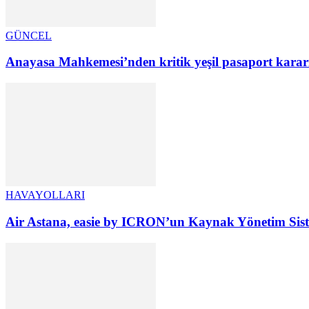
GÜNCEL
Anayasa Mahkemesi’nden kritik yeşil pasaport kararı:
HAVAYOLLARI
Air Astana, easie by ICRON’un Kaynak Yönetim Sist