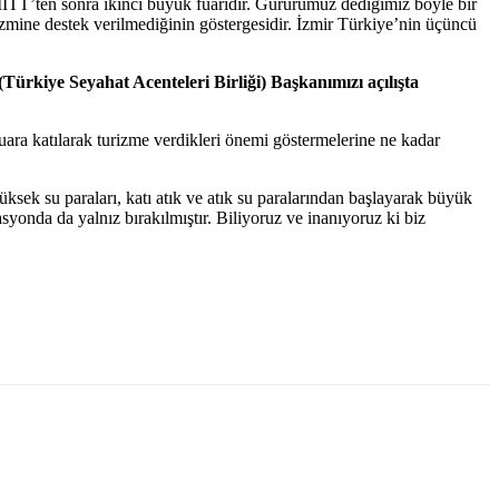
EMİTT’ten sonra ikinci büyük fuarıdır. Gururumuz dediğimiz böyle bir
izmine destek verilmediğinin göstergesidir. İzmir Türkiye’nin üçüncü
rkiye Seyahat Acenteleri Birliği) Başkanımızı açılışta
a katılarak turizme verdikleri önemi göstermelerine ne kadar
ksek su paraları, katı atık ve atık su paralarından başlayarak büyük
yonda da yalnız bırakılmıştır. Biliyoruz ve inanıyoruz ki biz