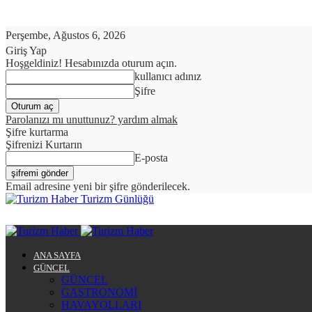
Perşembe, Ağustos 6, 2026
Giriş Yap
Hoşgeldiniz! Hesabınızda oturum açın.
kullanıcı adınız
Şifre
Parolanızı mı unuttunuz? yardım almak
Şifre kurtarma
Şifrenizi Kurtarın
E-posta
Email adresine yeni bir şifre gönderilecek.
Turizm Günlüğü
ANA SAYFA
GÜNCEL
GÜNCEL
GASTRONOMİ
HAVAYOLLARI