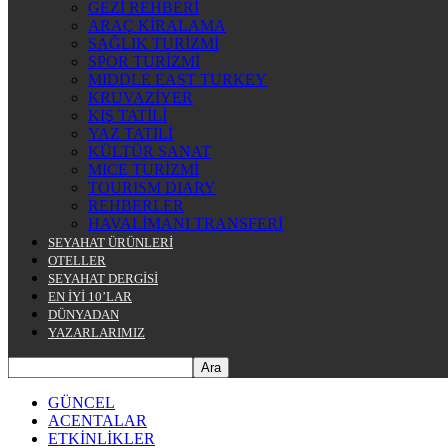
GEZİ REHBERİ
ARAÇ KİRALAMA
SAĞLIK TURİZMİ
SPOR TURİZMİ
MIDDLE EAST TURKEY
KRUVAZİYER
KIŞ TATİLİ
YAZ TATİLİ
KÜLTÜR SANAT
MICE TURİZMİ
TOURISM DIARY
REHBERLER
HAVALİMANI TRANSFERİ
SEYAHAT ÜRÜNLERİ
OTELLER
SEYAHAT DERGİSİ
EN İYİ 10’LAR
DÜNYADAN
YAZARLARIMIZ
GÜNCEL
ACENTALAR
ETKİNLİKLER