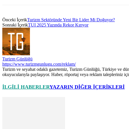
Önceki İçerik
Turizm Sektöründe Yeni Bir Lider Mi Doğuyor?
Sonraki İçerik
TUI 2025 Yazında Rekor Kırıyor
Turizm Günlüğü
https://www.turizmgunlugu.com/reklam/
Turizm ve seyahat odaklı gazetemiz, Turizm Günlüğü, Türkiye ve dünya g
okuyucularıyla paylaşıyor. Haber, röportaj veya reklam talepleriniz i
İLGILI HABERLER
YAZARIN DIĞER İÇERIKLERI