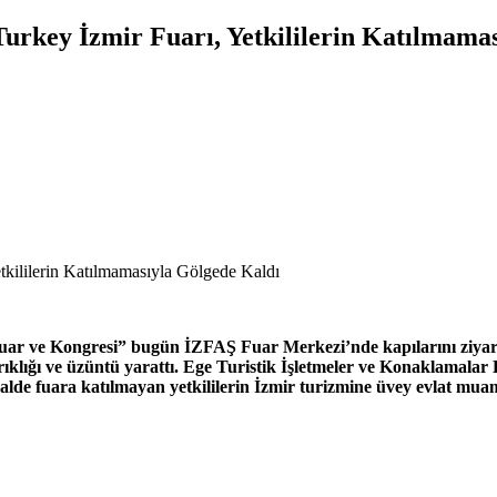
urkey İzmir Fuarı, Yetkililerin Katılmama
tkililerin Katılmamasıyla Gölgede Kaldı
ar ve Kongresi” bugün İZFAŞ Fuar Merkezi’nde kapılarını ziyaretç
 kırıklığı ve üzüntü yarattı. Ege Turistik İşletmeler ve Konaklamala
de fuara katılmayan yetkililerin İzmir turizmine üvey evlat mu