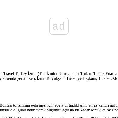
ad
 Travel Turkey İzmir (TTI İzmir) “Uluslararası Turizm Ticaret Fuar ve K
tlarıyla fuarda yer alırken, İzmir Büyükşehir Belediye Başkanı, Ticaret 
ölgesi turizminin gelişmesi için adeta yırtındıklarını, en az kentin nüf
egane unsur olduğunu hatırlatarak bugünkü açılışın bu kadar sönük kalmas