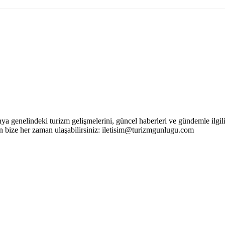
enelindeki turizm gelişmelerini, güncel haberleri ve gündemle ilgili de
çin bize her zaman ulaşabilirsiniz: iletisim@turizmgunlugu.com