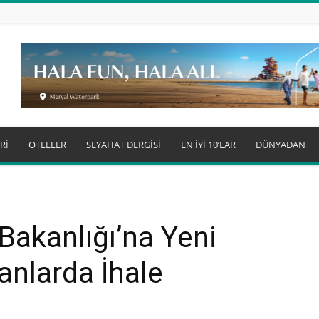
Rİ
OTELLER
SEYAHAT DERGİSİ
EN İYİ 10’LAR
DÜNYADAN
Bakanlığı’na Yeni
lanlarda İhale