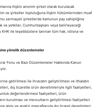
nlarına ilişkin anonim şirket olarak kurulacak
im ve şirketler topluluğuna ilişkin hükümlerinden muaf
mu sermayeli şirketlerde kamunun pay sahipliğine
ak ve yetkiler, Cumhurbaşkanı veya belirleyeceği
bu KHK ile teşebbüslere tanınan tüm hak, istisna ve
sine yönelik düzenlemeler
tikrar Fonu ve Bazı Düzenlemeler Hakkında Kanun
yor.
ine getirilmesi ile ihracatın geliştirilmesi ve ithalatın
eri, dış ticarette ürün denetimleriyle ilgili faaliyetleri,
unluk değerlendirmesi faaliyetleri, ürün
ın kurulması ve mevcutların geliştirilmesi faaliyetleri
alımı ve analizi masraflarıyla dış ticaret denetimleri