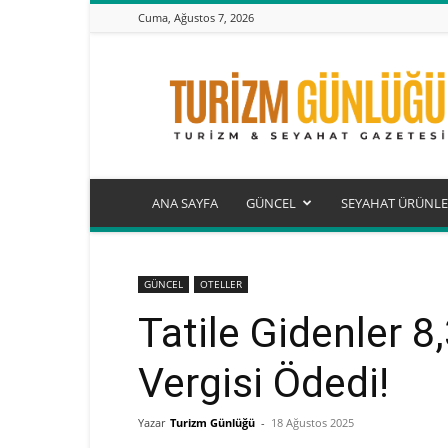
Cuma, Ağustos 7, 2026
Turizm
Günlüğü
ANA SAYFA
GÜNCEL
SEYAHAT ÜRÜNLE
GÜNCEL
OTELLER
Tatile Gidenler 8
Vergisi Ödedi!
Yazar
Turizm Günlüğü
-
18 Ağustos 2025