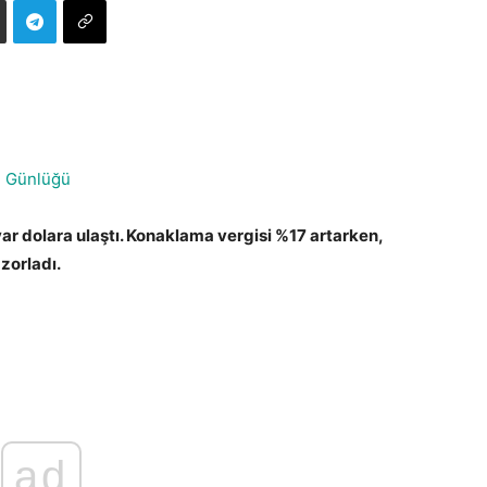
m Günlüğü
lyar dolara ulaştı. Konaklama vergisi %17 artarken,
 zorladı.
ad