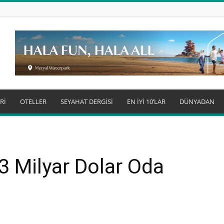
Rİ
OTELLER
SEYAHAT DERGİSİ
EN İYİ 10’LAR
DÜNYADAN
,3 Milyar Dolar Oda