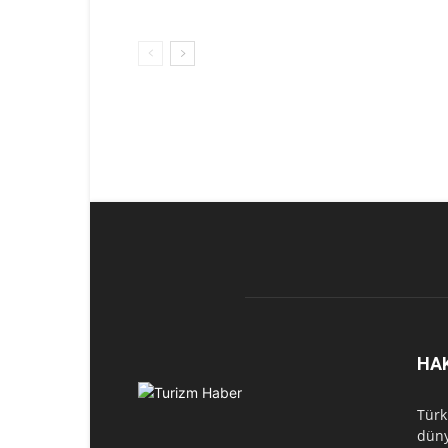
HA
Türk
düny