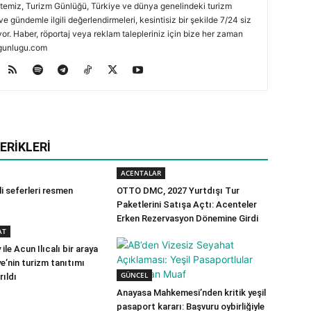
temiz, Turizm Günlüğü, Türkiye ve dünya genelindeki turizm
ve gündemle ilgili değerlendirmeleri, kesintisiz bir şekilde 7/24 siz
or. Haber, röportaj veya reklam talepleriniz için bize her zaman
zmgunlugu.com
ERIKLERI
ACENTALAR
i seferleri resmen
OTTO DMC, 2027 Yurtdışı Tur
Paketlerini Satışa Açtı: Acenteler
Erken Rezervasyon Dönemine Girdi
AT
ile Acun Ilıcalı bir araya
ye’nin turizm tanıtımı
GÜNCEL
rıldı
Anayasa Mahkemesi’nden kritik yeşil
pasaport kararı: Başvuru oybirliğiyle