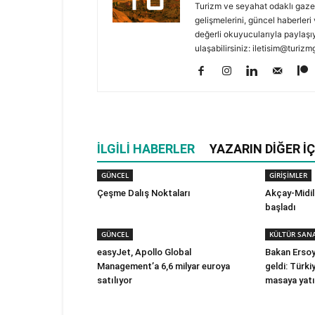
Turizm ve seyahat odaklı gaze
gelişmelerini, güncel haberleri 
değerli okuyucularıyla paylaşıy
ulaşabilirsiniz: iletisim@turi
İLGILI HABERLER
YAZARIN DIĞER İÇ
GÜNCEL
GİRİŞİMLER
Çeşme Dalış Noktaları
Akçay-Midill
başladı
GÜNCEL
KÜLTÜR SAN
easyJet, Apollo Global
Bakan Ersoy 
Management’a 6,6 milyar euroya
geldi: Türki
satılıyor
masaya yatı