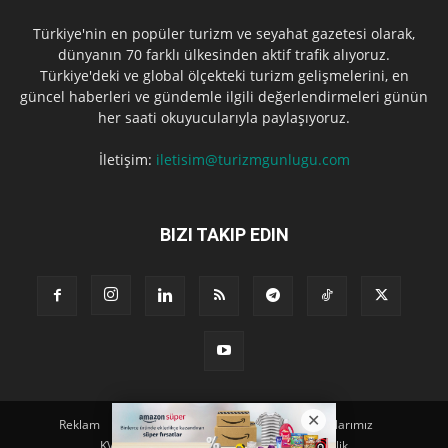
Türkiye'nin en popüler turizm ve seyahat gazetesi olarak,
dünyanın 70 farklı ülkesinden aktif trafik alıyoruz.
Türkiye'deki ve global ölçekteki turizm gelişmelerini, en
güncel haberleri ve gündemle ilgili değerlendirmeleri günün
her saati okuyucularıyla paylaşıyoruz.
İletişim:
iletisim@turizmgunlugu.com
BIZI TAKIP EDIN
Reklam
Künye
Hakkımızda
Iletişim
Yazarlarımız
KVKK Aydınlatma Metni
Kullanım ve Gizlilik