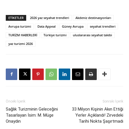
ETIKETLER
2026 yaz seyahat trendleri
Akdeniz destinasyonları
Avrupa turizmi
Data Appeal
Güney Avrupa
seyahat trendleri
TURİZM HABERLERİ
Türkiye turizmi
uluslararası seyahat talebi
yaz turizmi 2026
Önceki İçerik
Sonraki İçerik
Sağlık Turizminin Geleceğini
33 Milyon Kişinin Akın Ettiği
Tasarlayan İsim: M. Müge
Yerler Açıklandı! Zirvedeki
Onaydın
Tarihi Nokta Şaşırtmadı