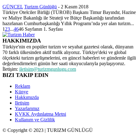
GÜNCEL
Turizm Günlüğü
-
2 Kasım 2018
Türkiye Otelciler Birliği (TÜROB) Başkanı Timur Bayındır, Hazine
ve Maliye Bakanlığı ile Strateji ve Bütçe Başkanlığı tarafından
hazırlanan Cumhurbaşkanlığı Yıllık Programı’nda yer alan turizm...
1
2
3
...
46
46 Sayfanın 1. Sayfası
HAKKIMIZDA
Türkiye'nin en popüler turizm ve seyahat gazetesi olarak, dünyanın
70 farklı ülkesinden aktif trafik alıyoruz. Türkiye'deki ve global
ölçekteki turizm gelişmelerini, en güncel haberleri ve gündemle ilgili
değerlendirmeleri günün her saati okuyucularıyla paylaşıyoruz.
İletişim:
iletisim@turizmgunlugu.com
BIZI TAKIP EDIN
Reklam
Künye
Hakkımızda
Iletişim
Yazarlarımız
KVKK Aydınlatma Metni
Kullanım ve Gizlilik
© Copyright © 2023 | TURIZM GÜNLÜGÜ