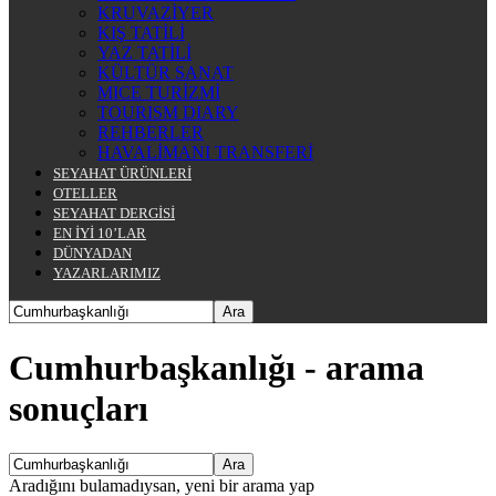
KRUVAZİYER
KIŞ TATİLİ
YAZ TATİLİ
KÜLTÜR SANAT
MICE TURİZMİ
TOURISM DIARY
REHBERLER
HAVALİMANI TRANSFERİ
SEYAHAT ÜRÜNLERİ
OTELLER
SEYAHAT DERGİSİ
EN İYİ 10’LAR
DÜNYADAN
YAZARLARIMIZ
Cumhurbaşkanlığı
-
arama
sonuçları
Aradığını bulamadıysan, yeni bir arama yap