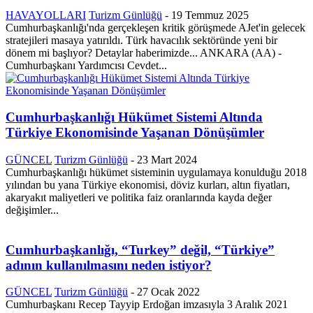
HAVAYOLLARI
Turizm Günlüğü
-
19 Temmuz 2025
Cumhurbaşkanlığı'nda gerçekleşen kritik görüşmede AJet'in gelecek
stratejileri masaya yatırıldı. Türk havacılık sektöründe yeni bir
dönem mi başlıyor? Detaylar haberimizde... ANKARA (AA) -
Cumhurbaşkanı Yardımcısı Cevdet...
Cumhurbaşkanlığı Hükümet Sistemi Altında
Türkiye Ekonomisinde Yaşanan Dönüşümler
GÜNCEL
Turizm Günlüğü
-
23 Mart 2024
Cumhurbaşkanlığı hükümet sisteminin uygulamaya konulduğu 2018
yılından bu yana Türkiye ekonomisi, döviz kurları, altın fiyatları,
akaryakıt maliyetleri ve politika faiz oranlarında kayda değer
değişimler...
Cumhurbaşkanlığı, “Turkey” değil, “Türkiye”
adının kullanılmasını neden istiyor?
GÜNCEL
Turizm Günlüğü
-
27 Ocak 2022
Cumhurbaşkanı Recep Tayyip Erdoğan imzasıyla 3 Aralık 2021