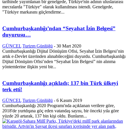
tarihinde yayımlanan bir genelgede, Türkiye'nin adının uluslararası
mecralarda "Türkiye" olarak kullanılması istendi. Genelgede,
"Türkiye markasını güçlendirme...
Cumhurbaşkanlığı’ndan “Seyahat İzin Belgesi”
duyurusu…
GÜNCEL
Turizm Günlüğü
-
30 Mart 2020
Cumhurbaşkanlığı Dijital Dönüşüm Ofisi, Seyahat İzin Belgesi’nin
artık e-Devlet üzerinden alınabileceğini duyurdu. Cumhurbaşkanlığı
Dijital Dönüşüm Ofisi’nden “Seyahat İzin Belgesi” nin alınma
yöntemlerine ilişkin yeni bir...
Cumhurbaşkanlığı açıkladı; 137 bin Türk ülkeyi
terk etti!
GÜNCEL
Turizm Günlüğü
-
6 Kasım 2019
Cumhurbaşkanlığı 2020 Programı'nda açıklanan verilere göre,
2018'de yurtdışına göç eden vatandaş sayısı, bir önceki yıla göre
yüzde 20 artarak, 137 bin kişi oldu. Bunların...