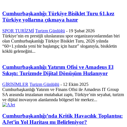
Cumhurbaşkanlığı Türkiye Bisiklet Turu 61.kez
Türkiye yollarına çıkmaya hazır
SPOR TURİZMİ
Turizm Günlüğü
-
19 Şubat 2026
Türkiye’nin en prestijli uluslararası spor organizasyonlarından biri
olan Cumhurbaşkanlığı Türkiye Bisiklet Turu, 2026 yılında
“60+1.yılında yeni bir başlangıç için hazır” sloganıyla, bisikletin
köklü geleneğini...
Cumhurbaşkanlığı Yatırım Ofisi ve Amadeus El
Sıkıştı: Turizmde Dijital Dönüşüm Hızlanıyor
GİRİŞİMLER
Turizm Günlüğü
-
12 Ekim 2025
Cumhurbaşkanlığı Yatırım ve Finans Ofisi ile Amadeus IT Group
SA arasında imzalanan mutabakat zaptı, Türkiye’nin seyahat, turizm
ve dijital inovasyon alanlarında bölgesel bir merkez...
Cumhurbaşkanlığı’nda Kritik Havacılık Toplantısı:
AJet’in Yol Haritası mı Belirleniyor?