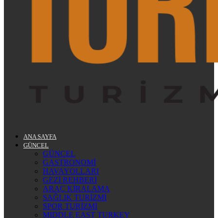
ANA SAYFA
GÜNCEL
GÜNCEL
GASTRONOMİ
HAVAYOLLARI
GEZİ REHBERİ
ARAÇ KİRALAMA
SAĞLIK TURİZMİ
SPOR TURİZMİ
MIDDLE EAST TURKEY