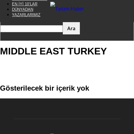
EN İYİ 10’LAR
DÜNYADAN
YAZARLARIMIZ
MIDDLE EAST TURKEY
DÜNYADAN
EN İYİ 10'LAR
ETKİNLİKLER
GASTRONOMİ
Gösterilecek bir içerik yok
GİRİŞİMLER
GÜNCEL
KIŞ TURİZMİ
KÜLTÜR SANAT
MIDDLE EAST TURKEY
RÖPORTAJLAR
SEKTÖRDEN
SEYAHAT REHBERİ
SEYAHAT ÜRÜNLERİ