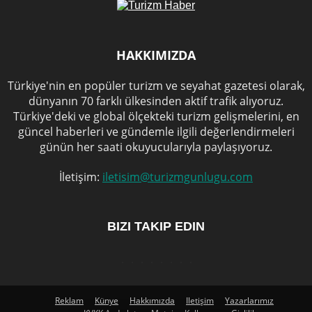
Test
TOURISM DIARY
YATIRIMLAR
YAZ TURİZMİ
HAKKIMIZDA
Türkiye'nin en popüler turizm ve seyahat gazetesi olarak,
dünyanın 70 farklı ülkesinden aktif trafik alıyoruz.
Türkiye'deki ve global ölçekteki turizm gelişmelerini, en
güncel haberleri ve gündemle ilgili değerlendirmeleri
günün her saati okuyucularıyla paylaşıyoruz.
İletişim:
iletisim@turizmgunlugu.com
BIZI TAKIP EDIN
Reklam
Künye
Hakkımızda
Iletişim
Yazarlarımız