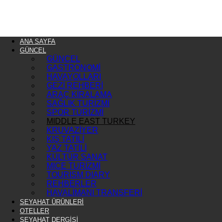
ANA SAYFA
GÜNCEL
GÜNCEL
GASTRONOMİ
HAVAYOLLARI
GEZİ REHBERİ
ARAÇ KİRALAMA
SAĞLIK TURİZMİ
SPOR TURİZMİ
MIDDLE EAST TURKEY
KRUVAZİYER
KIŞ TATİLİ
YAZ TATİLİ
KÜLTÜR SANAT
MICE TURİZMİ
TOURISM DIARY
REHBERLER
HAVALİMANI TRANSFERİ
SEYAHAT ÜRÜNLERİ
OTELLER
SEYAHAT DERGİSİ