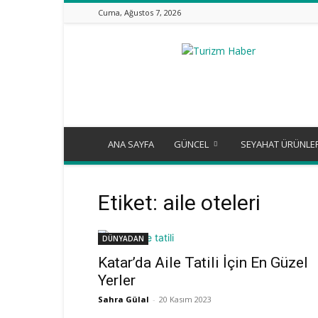
Cuma, Ağustos 7, 2026
Turizm
Günlüğü
ANA SAYFA
GÜNCEL
SEYAHAT ÜRÜNLE
Etiket: aile oteleri
DÜNYADAN
Katar’da Aile Tatili İçin En Güzel
Yerler
Sahra Gülal
-
20 Kasım 2023