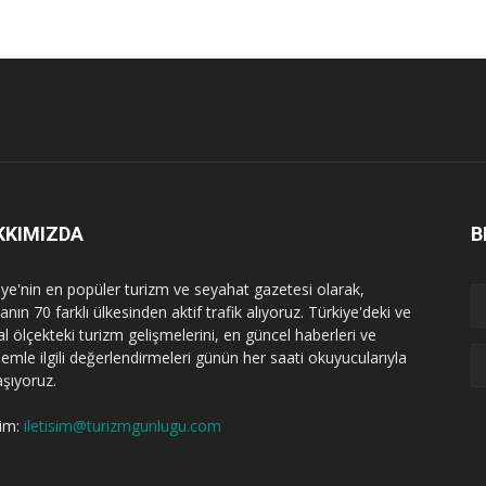
KKIMIZDA
B
iye'nin en popüler turizm ve seyahat gazetesi olarak,
nın 70 farklı ülkesinden aktif trafik alıyoruz. Türkiye'deki ve
l ölçekteki turizm gelişmelerini, en güncel haberleri ve
emle ilgili değerlendirmeleri günün her saati okuyucularıyla
aşıyoruz.
şim:
iletisim@turizmgunlugu.com