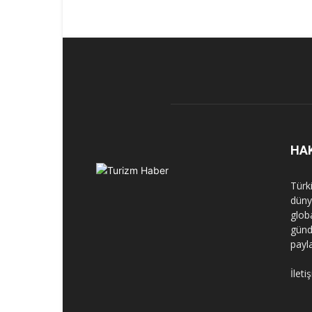
HA
Türk
dünya
globa
günd
payl
İleti