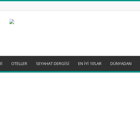
Rİ
OTELLER
SEYAHAT DERGİSİ
EN İYİ 10’LAR
DÜNYADAN