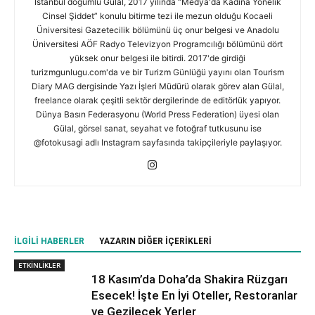
İstanbul doğumlu Gülal, 2017 yılında “Medya'da Kadına Yönelik
Cinsel Şiddet” konulu bitirme tezi ile mezun olduğu Kocaeli
Üniversitesi Gazetecilik bölümünü üç onur belgesi ve Anadolu
Üniversitesi AÖF Radyo Televizyon Programcılığı bölümünü dört
yüksek onur belgesi ile bitirdi. 2017'de girdiği
turizmgunlugu.com'da ve bir Turizm Günlüğü yayını olan Tourism
Diary MAG dergisinde Yazı İşleri Müdürü olarak görev alan Gülal,
freelance olarak çeşitli sektör dergilerinde de editörlük yapıyor.
Dünya Basın Federasyonu (World Press Federation) üyesi olan
Gülal, görsel sanat, seyahat ve fotoğraf tutkusunu ise
@fotokusagi adlı Instagram sayfasında takipçileriyle paylaşıyor.
İLGILI HABERLER
YAZARIN DIĞER İÇERIKLERI
ETKİNLİKLER
18 Kasım’da Doha’da Shakira Rüzgarı
Esecek! İşte En İyi Oteller, Restoranlar
ve Gezilecek Yerler