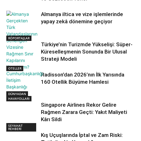
Almanya iltica ve vize işlemlerinde
yapay zekâ dönemine geçiyor
RÖPORTAJLAR
Türkiye’nin Turizmde Yükselişi: Süper-
Küreselleşmenin Sonunda Bir Ulusal
Strateji Modeli
OTELLER
Radisson’dan 2026’nın İlk Yarısında
160 Otellik Büyüme Hamlesi
DÜNYADAN
HAVAYOLLARI
Singapore Airlines Rekor Gelire
Rağmen Zarara Geçti: Yakıt Maliyeti
Kârı Sildi
SEYAHAT
REHBERİ
Kış Uçuşlarında İptal ve Zam Riski: