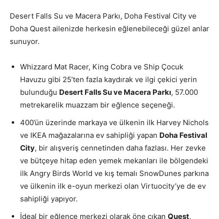
Desert Falls Su ve Macera Parkı, Doha Festival City ve
Doha Quest ailenizde herkesin eğlenebileceği güzel anlar
sunuyor.
Whizzard Mat Racer, King Cobra ve Ship Çocuk
Havuzu gibi 25’ten fazla kaydırak ve ilgi çekici yerin
bulunduğu
Desert Falls Su ve Macera Parkı
, 57.000
metrekarelik muazzam bir eğlence seçeneği.
400’ün üzerinde markaya ve ülkenin ilk Harvey Nichols
ve IKEA mağazalarına ev sahipliği yapan
Doha Festival
City
, bir alışveriş cennetinden daha fazlası. Her zevke
ve bütçeye hitap eden yemek mekanları ile bölgendeki
ilk Angry Birds World ve kış temalı SnowDunes parkına
ve ülkenin ilk e-oyun merkezi olan Virtuocity’ye de ev
sahipliği yapıyor.
İdeal bir eğlence merkezi olarak öne çıkan
Quest
,