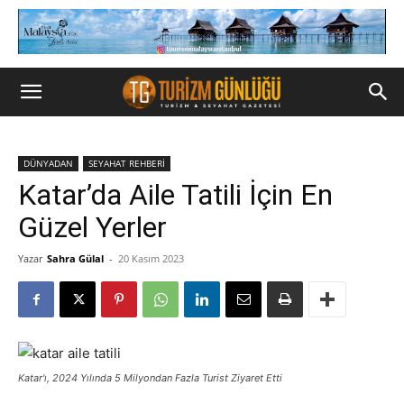
DÜNYADAN
SEYAHAT REHBERİ
Katar’da Aile Tatili İçin En
Güzel Yerler
Yazar
Sahra Gülal
-
20 Kasım 2023
Katar'ı, 2024 Yılında 5 Milyondan Fazla Turist Ziyaret Etti