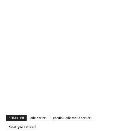
ETIKETLER
aile oteleri
çocuklu aile tatil önerileri
Katar gezi rehberi