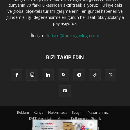
dünyanın 70 farklı ülkesinden aktif trafik alıyoruz. Türkiye'deki
ve global ölçekteki turizm gelişmelerini, en güncel haberleri ve
gündemle ilgili değerlendirmeleri günün her saati okuyucularıyla
paylaşıyoruz.
İletişim:
iletisim@turizmgunlugu.com
BIZI TAKIP EDIN
Reklam
Künye
Hakkımızda
Iletişim
Yazarlarımız
KVKK Aydınlatma Metni
Kullanım ve Gizlilik
© Copyright © 2023 | TURIZM GÜNLÜGÜ