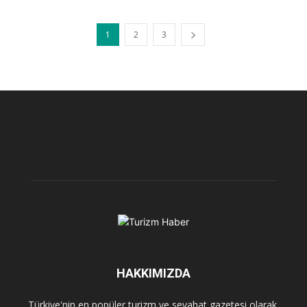
1
2
3
HAKKIMIZDA
Türkiye'nin en popüler turizm ve seyahat gazetesi olarak,