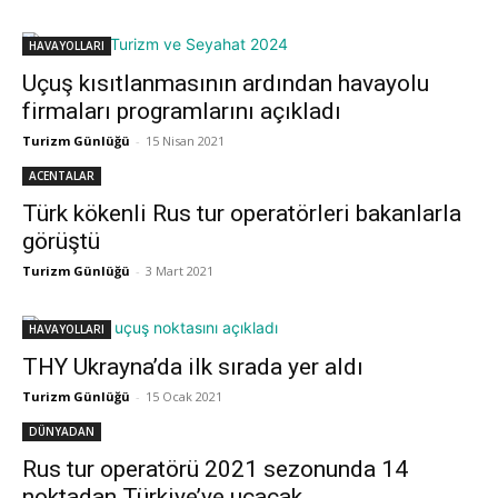
HAVAYOLLARI
Uçuş kısıtlanmasının ardından havayolu
firmaları programlarını açıkladı
Turizm Günlüğü
-
15 Nisan 2021
ACENTALAR
Türk kökenli Rus tur operatörleri bakanlarla
görüştü
Turizm Günlüğü
-
3 Mart 2021
HAVAYOLLARI
THY Ukrayna’da ilk sırada yer aldı
Turizm Günlüğü
-
15 Ocak 2021
DÜNYADAN
Rus tur operatörü 2021 sezonunda 14
noktadan Türkiye’ye uçacak