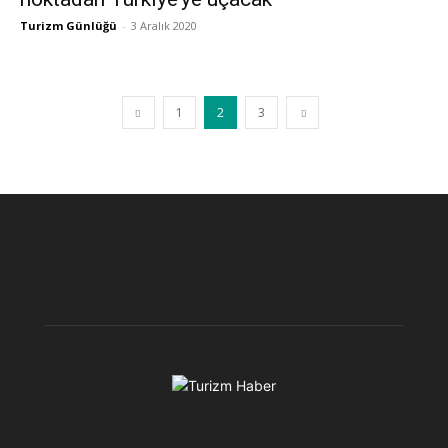
Turizm Günlüğü
-
3 Aralık 2020
1
2
3