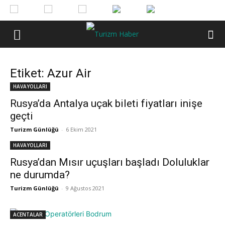
Etiket: Azur Air
HAVAYOLLARI
Rusya’da Antalya uçak bileti fiyatları inişe
geçti
Turizm Günlüğü
-
6 Ekim 2021
HAVAYOLLARI
Rusya’dan Mısır uçuşları başladı Doluluklar
ne durumda?
Turizm Günlüğü
-
9 Ağustos 2021
ACENTALAR