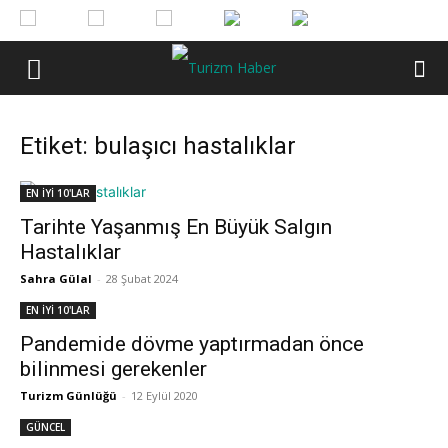
Etiket: bulaşıcı hastalıklar
EN İYİ 10'LAR
Tarihte Yaşanmış En Büyük Salgın
Hastalıklar
Sahra Gülal
-
28 Şubat 2024
EN İYİ 10'LAR
Pandemide dövme yaptırmadan önce
bilinmesi gerekenler
Turizm Günlüğü
-
12 Eylül 2020
GÜNCEL