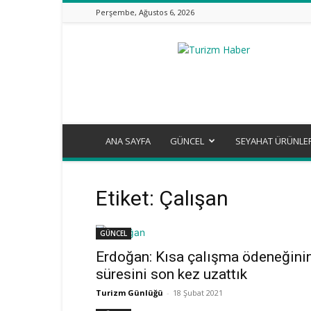
Perşembe, Ağustos 6, 2026
Turizm
Günlüğü
ANA SAYFA
GÜNCEL
SEYAHAT ÜRÜNLE
Etiket: Çalışan
GÜNCEL
Erdoğan: Kısa çalışma ödeneğini
süresini son kez uzattık
Turizm Günlüğü
-
18 Şubat 2021