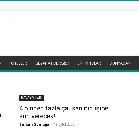
Rİ
OTELLER
SEYAHAT DERGİSİ
EN İYİ 10’LAR
DÜNYADAN
HAVAYOLLARI
4 binden fazla çalışanının işine
n
son verecek!
Turizm Günlüğü
-
12 Eylül 2020