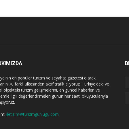
KKIMIZDA
B
iye'nin en popüler turizm ve seyahat gazetesi olarak,
nın 70 farklı ülkesinden aktif trafik alıyoruz. Türkiye'deki ve
l ölçekteki turizm gelişmelerini, en güncel haberleri ve
emle ilgili değerlendirmeleri günün her saati okuyucularıyla
aşıyoruz.
şim:
iletisim@turizmgunlugu.com