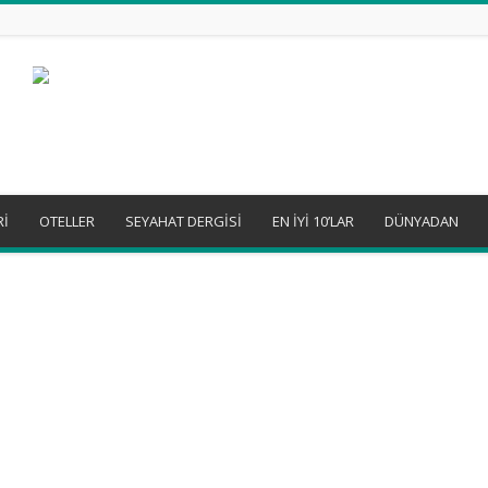
Rİ
OTELLER
SEYAHAT DERGİSİ
EN İYİ 10’LAR
DÜNYADAN