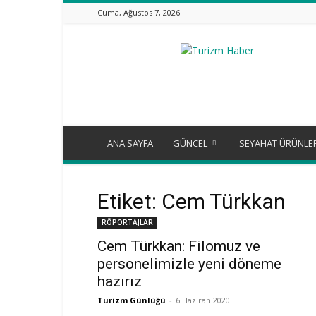
Cuma, Ağustos 7, 2026
Turizm
Günlüğü
ANA SAYFA
GÜNCEL
SEYAHAT ÜRÜNLE
Etiket: Cem Türkkan
RÖPORTAJLAR
Cem Türkkan: Filomuz ve
personelimizle yeni döneme
hazırız
Turizm Günlüğü
-
6 Haziran 2020