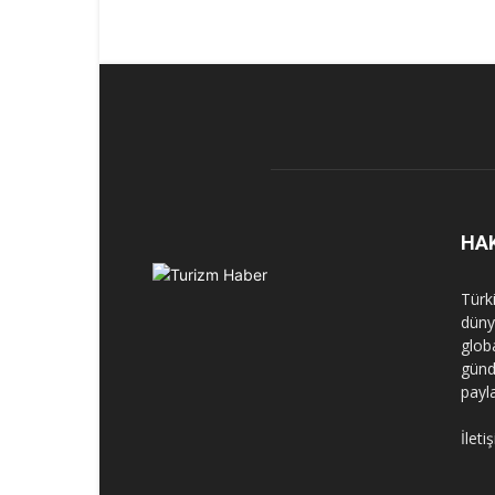
HA
Türk
dünya
globa
günd
payl
İleti