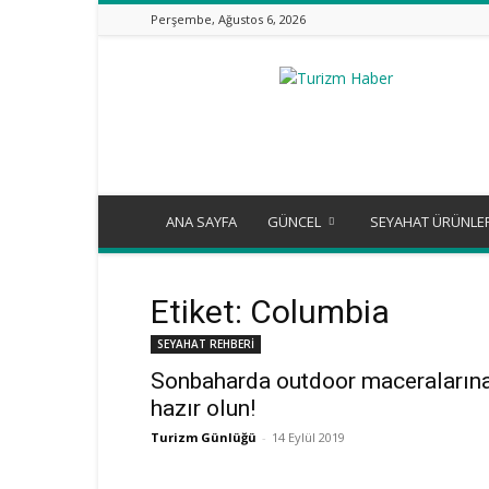
Perşembe, Ağustos 6, 2026
Turizm
Günlüğü
ANA SAYFA
GÜNCEL
SEYAHAT ÜRÜNLE
Etiket: Columbia
SEYAHAT REHBERİ
Sonbaharda outdoor maceraların
hazır olun!
Turizm Günlüğü
-
14 Eylül 2019