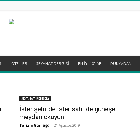
Rİ
OTELLER
SEYAHAT DERGİSİ
EN İYİ 10’LAR
DÜNYADAN
SEYAHAT REHBERİ
a
İster şehirde ister sahilde güneşe
meydan okuyun
Turizm Günlüğü
-
21 Ağustos 2019