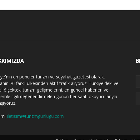
KKIMIZDA
B
iye'nin en popüler turizm ve seyahat gazetesi olarak,
nın 70 farklı ülkesinden aktif trafik alıyoruz. Türkiye'deki ve
l ölçekteki turizm gelişmelerini, en güncel haberleri ve
emle ilgili değerlendirmeleri günün her saati okuyucularıyla
aşıyoruz.
şim:
iletisim@turizmgunlugu.com