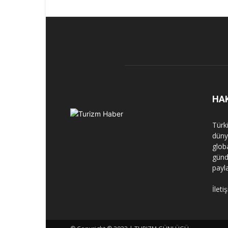
HA
Türk
dünya
globa
günd
payl
İleti