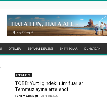
Rİ
OTELLER
SEYAHAT DERGİSİ
EN İYİ 10’LAR
DÜNYADAN
r
ETKİNLİKLER
TOBB: Yurt içindeki tüm fuarlar
Temmuz ayına ertelendi!
Turizm Günlüğü
-
21 Nisan 2020