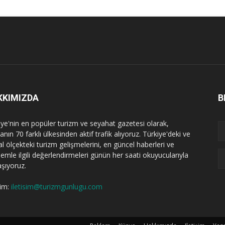
KKIMIZDA
B
iye'nin en popüler turizm ve seyahat gazetesi olarak,
nın 70 farklı ülkesinden aktif trafik alıyoruz. Türkiye'deki ve
l ölçekteki turizm gelişmelerini, en güncel haberleri ve
emle ilgili değerlendirmeleri günün her saati okuyucularıyla
aşıyoruz.
şim:
iletisim@turizmgunlugu.com