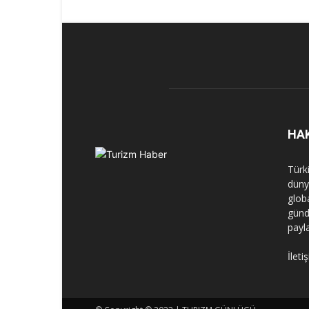
HA
Türk
dünya
globa
günd
payl
İleti