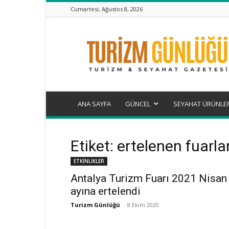
Cumartesi, Ağustos 8, 2026
Turizm
Günlüğü
ANA SAYFA
GÜNCEL
SEYAHAT ÜRÜNLE
Etiket: ertelenen fuarla
ETKİNLİKLER
Antalya Turizm Fuarı 2021 Nisan
ayına ertelendi
Turizm Günlüğü
-
8 Ekim 2020