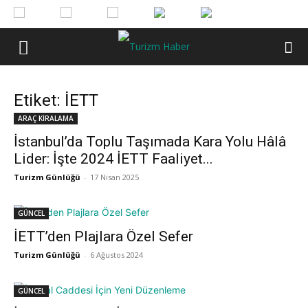
Etiket: İETT
ARAÇ KİRALAMA
İstanbul’da Toplu Taşımada Kara Yolu Hâlâ
Lider: İşte 2024 İETT Faaliyet...
Turizm Günlüğü
-
17 Nisan 2025
GÜNCEL
İETT’den Plajlara Özel Sefer
Turizm Günlüğü
-
6 Ağustos 2024
GÜNCEL