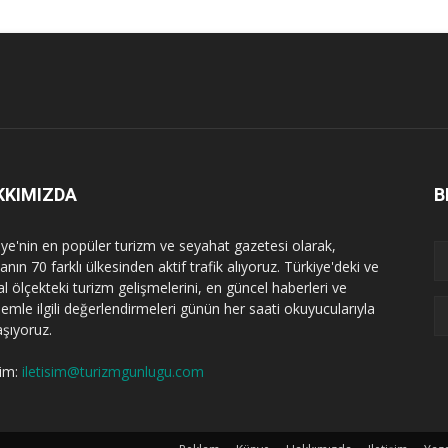
KKIMIZDA
B
iye'nin en popüler turizm ve seyahat gazetesi olarak,
nın 70 farklı ülkesinden aktif trafik alıyoruz. Türkiye'deki ve
l ölçekteki turizm gelişmelerini, en güncel haberleri ve
emle ilgili değerlendirmeleri günün her saati okuyucularıyla
aşıyoruz.
şim:
iletisim@turizmgunlugu.com