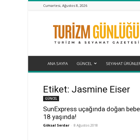
Cumartesi, Ağustos 8, 2026
Turizm
Günlüğü
ANA SAYFA
GÜNCEL
SEYAHAT ÜRÜNLE
Etiket: Jasmine Eiser
GÜNCEL
SunExpress uçağında doğan bebe
18 yaşında!
Göksal Serdar
-
8 Ağustos 2018