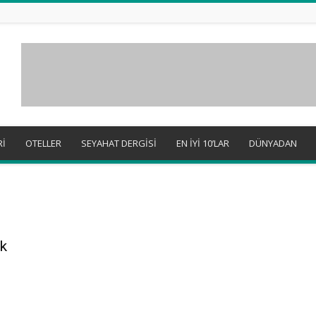
Rİ
OTELLER
SEYAHAT DERGİSİ
EN İYİ 10’LAR
DÜNYADAN
k