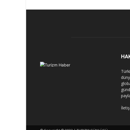
HA
Türk
dünya
globa
günd
payl
İleti