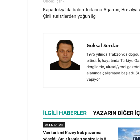
Önceki İçerik
Kapadokya’da balon turlarına Arjantin, Brezilya 
Çinli turistlerden yoğun ilgi
Göksal Serdar
1975 yılında Trabzon’da doğdu.
bitirdi. İş hayatında Türkiye G
dergilerde, ulusal/yerel gazete
alanında çalışmaya başladı. Şu
yapıyor.
İLGILI HABERLER
YAZARIN DIĞER İÇ
ACENTALAR
Van turizmi Kuzey Irak pazarına
yöneldi: Sınır kapıları ve vize için 8