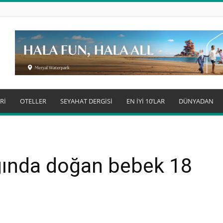
Rİ
OTELLER
SEYAHAT DERGİSİ
EN İYİ 10’LAR
DÜNYADAN
ında doğan bebek 18