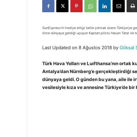
SunExpress’in hediye ettigi tatile çıkmak üzere Türkiye’ye ge
önce dünyaya geldiği uçuşun Kaptan pilotu Hasan Tatar ile t
Last Updated on 8 Ağustos 2018 by
Göksal 
Türk Hava Yolları ve Luıfthansa’nın ortak 
Antalya’dan Nürnberg’e gerçekleştirdiği sef
dünyaya geldi. O günden bu yana, aile ile
vesilesiyle kıza ve annesine Türkiye’de bir h