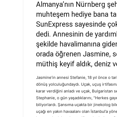
Almanya’nın Nürnberg şeh
muhteşem hediye bana tam
SunExpress sayesinde çok
dedi. Annesinin de yardıml
şekilde havalimanına giden
orada öğrenen Jasmine, s
müthiş keyif aldık, deniz 
Jasmine’in annesi Stefanie, 18 yıl önce o tari
dönüş yolculuğundaydı. Uçak, uçuş irtifası
karar verdiğini anladı ve uçak, Bulgaristan
Stephanie, o gün yaşadıklarını, “Herkes gaye
biliyorlardı. Şansıma uçakta bir jinekolog bi
uçağı en yakın havaalanı olan İstanbul’a yöne