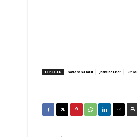
ETIKETLER
hafta sonu tatili
Jasmine Eiser
kız b