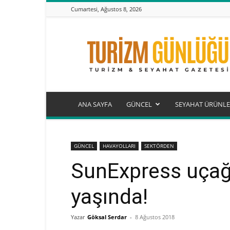
Cumartesi, Ağustos 8, 2026
Turizm
Günlüğü
ANA SAYFA
GÜNCEL
SEYAHAT ÜRÜNLE
GÜNCEL
HAVAYOLLARI
SEKTÖRDEN
SunExpress uçağ
yaşında!
Yazar
Göksal Serdar
-
8 Ağustos 2018