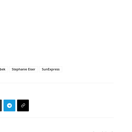
ebek
Stephanie Eiser
SunExpress