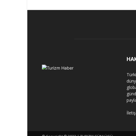
HA
Türk
dünya
globa
günd
payl
İleti