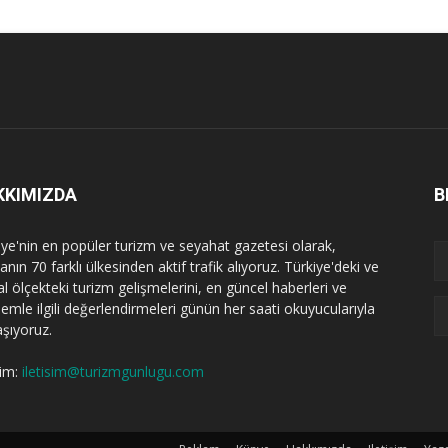
KKIMIZDA
B
iye'nin en popüler turizm ve seyahat gazetesi olarak,
nın 70 farklı ülkesinden aktif trafik alıyoruz. Türkiye'deki ve
l ölçekteki turizm gelişmelerini, en güncel haberleri ve
emle ilgili değerlendirmeleri günün her saati okuyucularıyla
aşıyoruz.
şim:
iletisim@turizmgunlugu.com