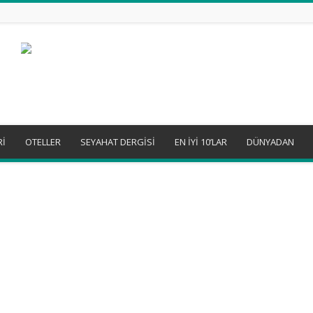
Rİ
OTELLER
SEYAHAT DERGİSİ
EN İYİ 10’LAR
DÜNYADAN