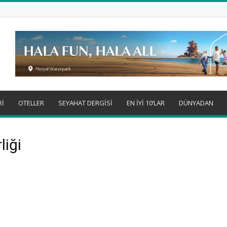
Rİ
OTELLER
SEYAHAT DERGİSİ
EN İYİ 10’LAR
DÜNYADAN
liği