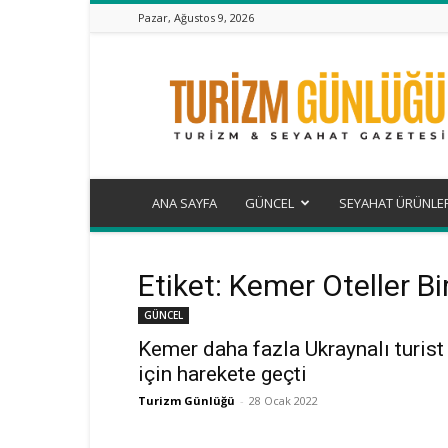
Pazar, Ağustos 9, 2026
Turizm
Günlüğü
ANA SAYFA
GÜNCEL
SEYAHAT ÜRÜNLE
Etiket: Kemer Oteller Bir
GÜNCEL
Kemer daha fazla Ukraynalı turist
için harekete geçti
Turizm Günlüğü
-
28 Ocak 2022