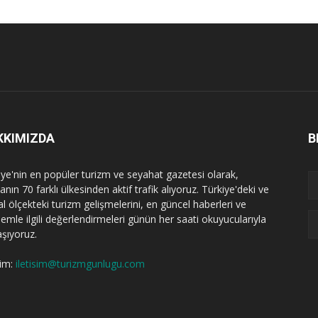
KKIMIZDA
B
iye'nin en popüler turizm ve seyahat gazetesi olarak,
nın 70 farklı ülkesinden aktif trafik alıyoruz. Türkiye'deki ve
l ölçekteki turizm gelişmelerini, en güncel haberleri ve
emle ilgili değerlendirmeleri günün her saati okuyucularıyla
aşıyoruz.
şim:
iletisim@turizmgunlugu.com