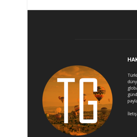
HA
Türk
dünya
globa
günd
payl
İleti