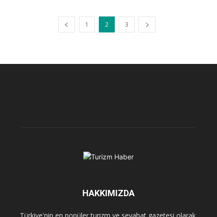
1
2
3
HAKKIMIZDA
Türkiye'nin en popüler turizm ve seyahat gazetesi olarak,