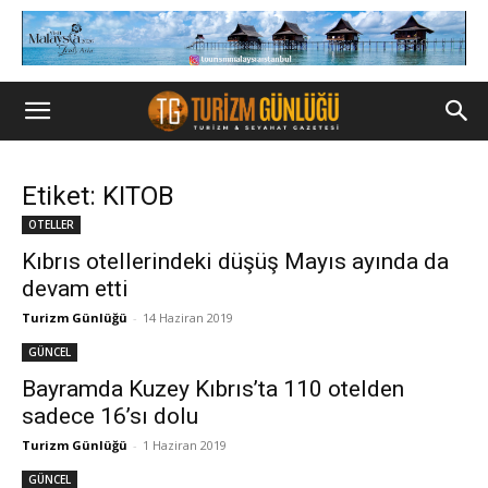
Etiket: KITOB
OTELLER
Kıbrıs otellerindeki düşüş Mayıs ayında da
devam etti
Turizm Günlüğü
-
14 Haziran 2019
GÜNCEL
Bayramda Kuzey Kıbrıs’ta 110 otelden
sadece 16’sı dolu
Turizm Günlüğü
-
1 Haziran 2019
GÜNCEL