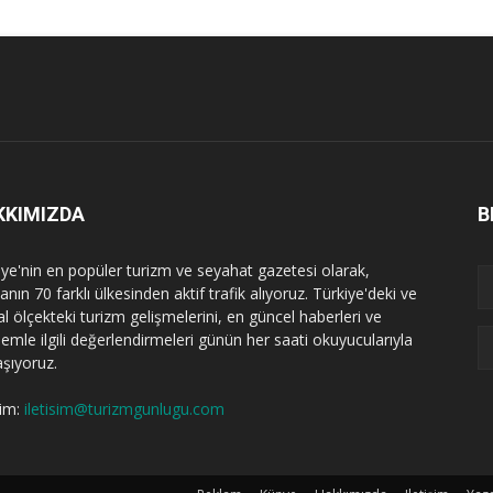
KKIMIZDA
B
iye'nin en popüler turizm ve seyahat gazetesi olarak,
nın 70 farklı ülkesinden aktif trafik alıyoruz. Türkiye'deki ve
l ölçekteki turizm gelişmelerini, en güncel haberleri ve
emle ilgili değerlendirmeleri günün her saati okuyucularıyla
aşıyoruz.
şim:
iletisim@turizmgunlugu.com