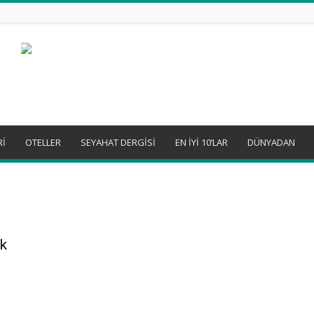
Rİ
OTELLER
SEYAHAT DERGİSİ
EN İYİ 10’LAR
DÜNYADAN
k