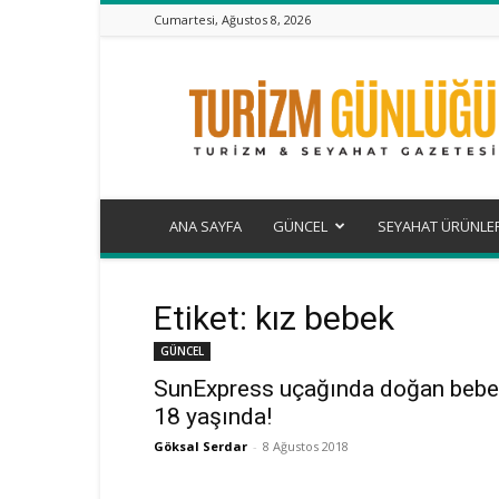
Cumartesi, Ağustos 8, 2026
Turizm
Günlüğü
ANA SAYFA
GÜNCEL
SEYAHAT ÜRÜNLE
Etiket: kız bebek
GÜNCEL
SunExpress uçağında doğan bebe
18 yaşında!
Göksal Serdar
-
8 Ağustos 2018