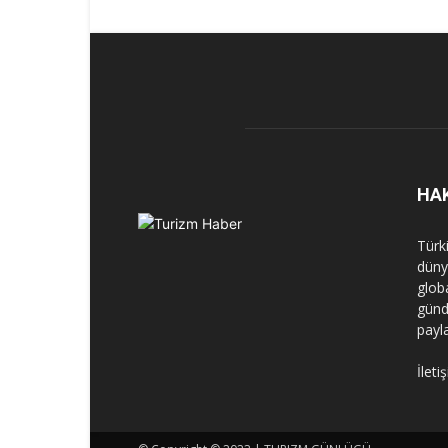
HA
Türk
dünya
globa
günd
payl
İleti