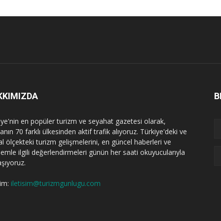
KKIMIZDA
B
iye'nin en popüler turizm ve seyahat gazetesi olarak,
nın 70 farklı ülkesinden aktif trafik alıyoruz. Türkiye'deki ve
l ölçekteki turizm gelişmelerini, en güncel haberleri ve
emle ilgili değerlendirmeleri günün her saati okuyucularıyla
aşıyoruz.
şim:
iletisim@turizmgunlugu.com