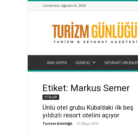
Cumartesi, Ağustos 8, 2026
Turizm
Günlüğü
ANA SAYFA
GÜNCEL
SEYAHAT ÜRÜNLE
Etiket: Markus Semer
OTELLER
Ünlü otel grubu Küba’daki ilk beş
yıldızlı resort otelini açıyor
Turizm Günlüğü
-
21 Mayıs 2019