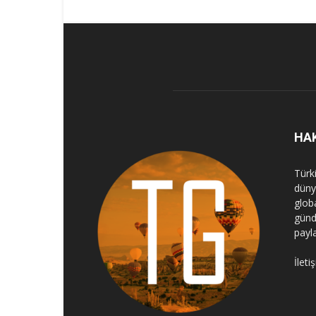
HA
Türk
dünya
globa
günd
payl
İleti