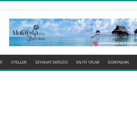
Rİ
OTELLER
SEYAHAT DERGİSİ
EN İYİ 10’LAR
DÜNYADAN