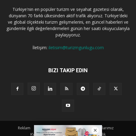
Türkiye'nin en popüler turizm ve seyahat gazetesi olarak,
dünyanın 70 farklı ülkesinden aktif trafik alıyoruz. Türkiye'deki
ve global ölçekteki turizm gelişmelerini, en güncel haberleri ve
gündemle ilgili değerlendirmeleri günün her saati okuyucularıyla
paylaşıyoruz.
İletişim:
iletisim@turizmgunlugu.com
BIZI TAKIP EDIN
Reklam
Künye
Hakkımızda
Iletişim
Yazarlarımız
KVKK Aydınlatma Metni
Kullanım ve Gizlilik