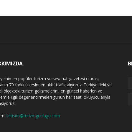
KKIMIZDA
B
iye'nin en popüler turizm ve seyahat gazetesi olarak,
nın 70 farklı ülkesinden aktif trafik alıyoruz. Türkiye'deki ve
l ölçekteki turizm gelişmelerini, en güncel haberleri ve
emle ilgili değerlendirmeleri günün her saati okuyucularıyla
aşıyoruz.
şim:
iletisim@turizmgunlugu.com