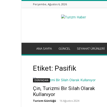
Perşembe, Ağustos 6, 2026
Turizm
Günlüğü
ANA SAYFA
GÜNCEL
SEYAHAT ÜRÜNLERİ
Etiket: Pasifik
DÜNYADAN
Çin, Turizmi Bir Silah Olarak
Kullanıyor
Turizm Günlüğü
-
16 Ağustos 2024