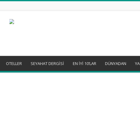
OTELLER
SEYAHAT DERGİSİ
EN İYİ 10’LAR
DÜNYADAN
YA