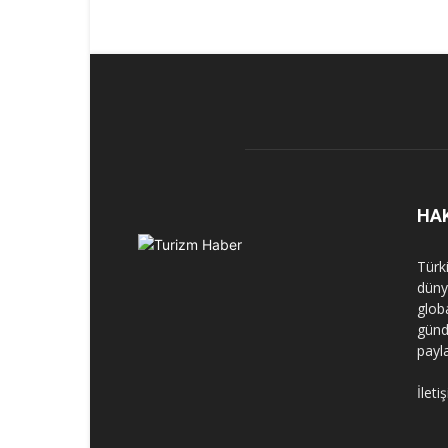
HA
Türk
dünya
globa
günd
payl
İleti