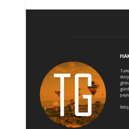
HA
Türk
dünya
globa
günd
payl
İleti