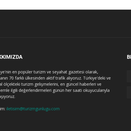
KKIMIZDA
B
iye'nin en popüler turizm ve seyahat gazetesi olarak,
nın 70 farklı ülkesinden aktif trafik alıyoruz. Türkiye'deki ve
l ölçekteki turizm gelişmelerini, en güncel haberleri ve
emle ilgili değerlendirmeleri günün her saati okuyucularıyla
aşıyoruz.
şim:
iletisim@turizmgunlugu.com