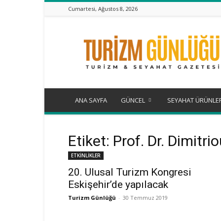
Cumartesi, Ağustos 8, 2026
Turizm
Günlüğü
ANA SAYFA
GÜNCEL
SEYAHAT ÜRÜNLE
Etiket: Prof. Dr. Dimitri
ETKİNLİKLER
20. Ulusal Turizm Kongresi
Eskişehir’de yapılacak
Turizm Günlüğü
-
30 Temmuz 2019