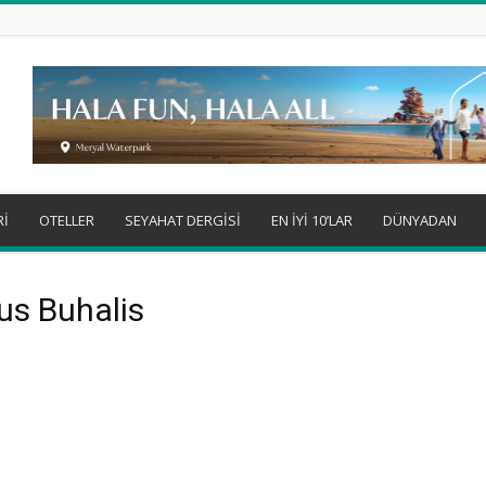
Rİ
OTELLER
SEYAHAT DERGİSİ
EN İYİ 10’LAR
DÜNYADAN
ous Buhalis