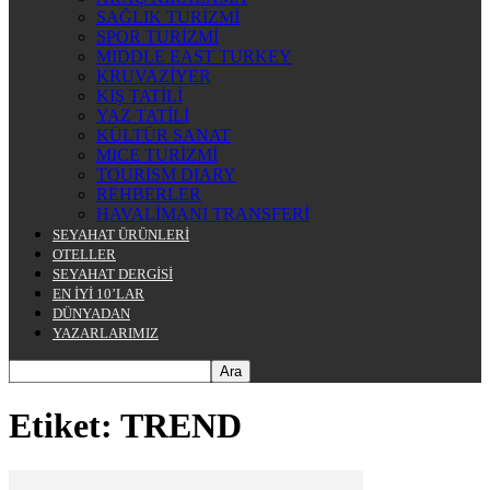
SAĞLIK TURİZMİ
SPOR TURİZMİ
MIDDLE EAST TURKEY
KRUVAZİYER
KIŞ TATİLİ
YAZ TATİLİ
KÜLTÜR SANAT
MICE TURİZMİ
TOURISM DIARY
REHBERLER
HAVALİMANI TRANSFERİ
SEYAHAT ÜRÜNLERİ
OTELLER
SEYAHAT DERGİSİ
EN İYİ 10’LAR
DÜNYADAN
YAZARLARIMIZ
Etiket: TREND