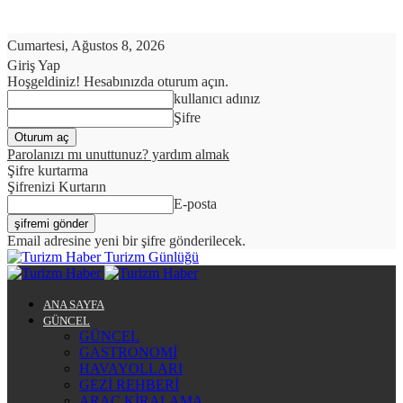
Cumartesi, Ağustos 8, 2026
Giriş Yap
Hoşgeldiniz! Hesabınızda oturum açın.
kullanıcı adınız
Şifre
Parolanızı mı unuttunuz? yardım almak
Şifre kurtarma
Şifrenizi Kurtarın
E-posta
Email adresine yeni bir şifre gönderilecek.
Turizm Günlüğü
ANA SAYFA
GÜNCEL
GÜNCEL
GASTRONOMİ
HAVAYOLLARI
GEZİ REHBERİ
ARAÇ KİRALAMA