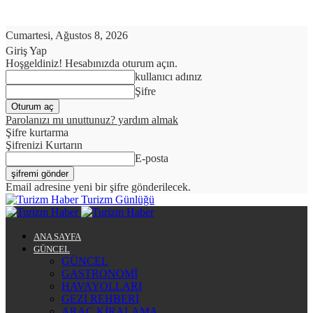
Cumartesi, Ağustos 8, 2026
Giriş Yap
Hoşgeldiniz! Hesabınızda oturum açın.
kullanıcı adınız
Şifre
Parolanızı mı unuttunuz? yardım almak
Şifre kurtarma
Şifrenizi Kurtarın
E-posta
Email adresine yeni bir şifre gönderilecek.
Turizm Günlüğü
ANA SAYFA
GÜNCEL
GÜNCEL
GASTRONOMİ
HAVAYOLLARI
GEZİ REHBERİ
ARAÇ KİRALAMA