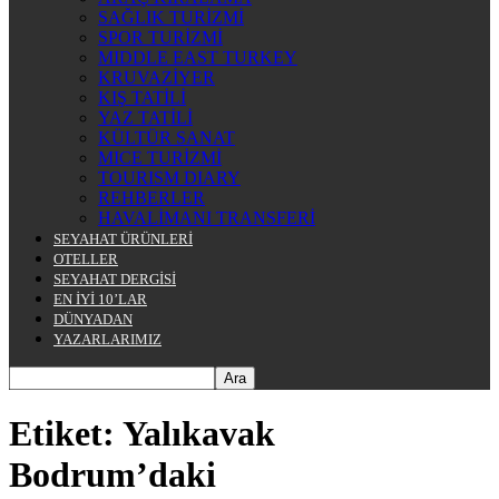
SAĞLIK TURİZMİ
SPOR TURİZMİ
MIDDLE EAST TURKEY
KRUVAZİYER
KIŞ TATİLİ
YAZ TATİLİ
KÜLTÜR SANAT
MICE TURİZMİ
TOURISM DIARY
REHBERLER
HAVALİMANI TRANSFERİ
SEYAHAT ÜRÜNLERİ
OTELLER
SEYAHAT DERGİSİ
EN İYİ 10’LAR
DÜNYADAN
YAZARLARIMIZ
Etiket: Yalıkavak
Bodrum’daki