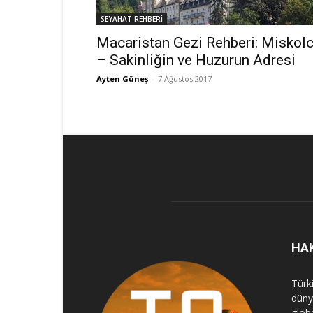
SEYAHAT REHBERİ
Macaristan Gezi Rehberi: Miskol
– Sakinliğin ve Huzurun Adresi
Ayten Güneş
-
7 Ağustos 2017
HA
Türk
dünya
globa