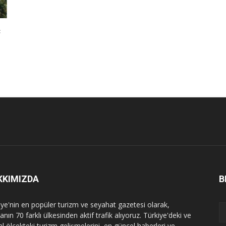
c
KKIMIZDA
B
iye'nin en popüler turizm ve seyahat gazetesi olarak,
nın 70 farklı ülkesinden aktif trafik alıyoruz. Türkiye'deki ve
l ölçekteki turizm gelişmelerini, en güncel haberleri ve