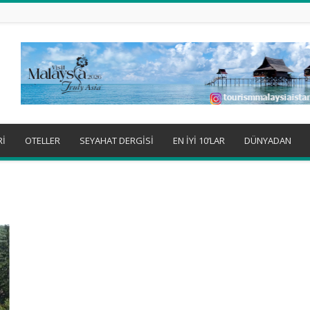
Rİ
OTELLER
SEYAHAT DERGİSİ
EN İYİ 10’LAR
DÜNYADAN